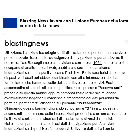
Blasting News lavora con l’Unione Europea nella lotta
contro le fake news
ABOUT
LINEA EDITORIALE
Utilizziamo i cookie e tecnologie simili di tracciamento per fornirti un servizio
Questa sezione offre informazioni trasparenti su Blasting
personalizzato rispetto alle tue esigenze di navigazione e per analizzare il
nostro traffico. Raccogliamo e condividiamo con i nostri
1624
partner che si
News, sui nostri processi editoriali e su come ci impegniamo a
occupano di analisi dei dati web, pubblicità e social media, alcune
creare news di qualità. Inoltre, afferma la nostra aderenza a
informazioni sul tuo dispositivo, come l’indirizzo IP e le caratteristiche del tuo
‘Trust Project - News with Integrity’
Blasting News non è
dispositivo, i quali potrebbero combinarle con altre informazioni che hai
ancora membro del programma, ma ha richiesto di farne
fornito loro o che hanno raccolto dal tuo utilizzo dei loro servizi. Puoi
parte; Trust Project non ha ancora effettuato una verifica di
acconsentire all’uso di tali tecnologie cliccando il pulsante
“Accetta tutti”
conformità agli standard.
presente su questo banner oppure personalizzare le tue scelte, anche
eventualmente negando il consenso al trattamento dei dati personali da
parte dei partner terzi, cliccando sul pulsante
“Personalizza”
.
Su di noi
Chiudendo questo banner (cliccando sul pulsante
“X”
in alto a destra),
acconsenti al permanere delle impostazioni predefinite che non consentono
Team editoriale
l’utilizzo di cookie o altri strumenti di tracciamento diversi dai tecnici.
Noi e i nostri partner trattiamo i tuoi dati di navigazione per: Archiviare
Corporate
informazioni su dispositivo e/o accedervi. Utilizzare dati limitati per la