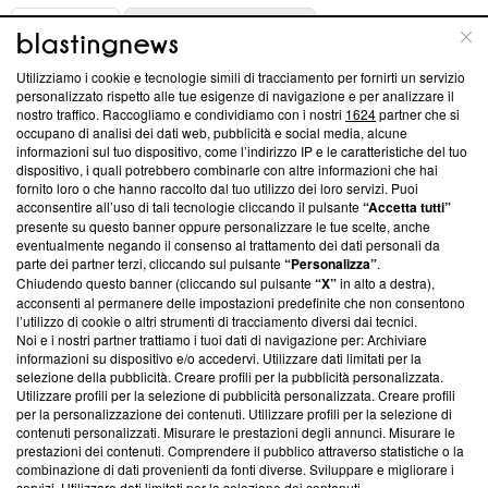
ABOUT
LINEA EDITORIALE
Utilizziamo i cookie e tecnologie simili di tracciamento per fornirti un servizio
Questa sezione offre informazioni trasparenti su Blasting
personalizzato rispetto alle tue esigenze di navigazione e per analizzare il
nostro traffico. Raccogliamo e condividiamo con i nostri
1624
partner che si
News, sui nostri processi editoriali e su come ci impegniamo a
occupano di analisi dei dati web, pubblicità e social media, alcune
creare news di qualità. Inoltre, afferma la nostra aderenza a
informazioni sul tuo dispositivo, come l’indirizzo IP e le caratteristiche del tuo
‘Trust Project - News with Integrity’
Blasting News non è
dispositivo, i quali potrebbero combinarle con altre informazioni che hai
ancora membro del programma, ma ha richiesto di farne
fornito loro o che hanno raccolto dal tuo utilizzo dei loro servizi. Puoi
parte; Trust Project non ha ancora effettuato una verifica di
acconsentire all’uso di tali tecnologie cliccando il pulsante
“Accetta tutti”
conformità agli standard.
presente su questo banner oppure personalizzare le tue scelte, anche
eventualmente negando il consenso al trattamento dei dati personali da
parte dei partner terzi, cliccando sul pulsante
“Personalizza”
.
Su di noi
Chiudendo questo banner (cliccando sul pulsante
“X”
in alto a destra),
acconsenti al permanere delle impostazioni predefinite che non consentono
Team editoriale
l’utilizzo di cookie o altri strumenti di tracciamento diversi dai tecnici.
Noi e i nostri partner trattiamo i tuoi dati di navigazione per: Archiviare
Corporate
informazioni su dispositivo e/o accedervi. Utilizzare dati limitati per la
selezione della pubblicità. Creare profili per la pubblicità personalizzata.
Redazione
Utilizzare profili per la selezione di pubblicità personalizzata. Creare profili
per la personalizzazione dei contenuti. Utilizzare profili per la selezione di
Informativa Privacy
contenuti personalizzati. Misurare le prestazioni degli annunci. Misurare le
prestazioni dei contenuti. Comprendere il pubblico attraverso statistiche o la
Cookie Policy
combinazione di dati provenienti da fonti diverse. Sviluppare e migliorare i
servizi. Utilizzare dati limitati per la selezione dei contenuti.