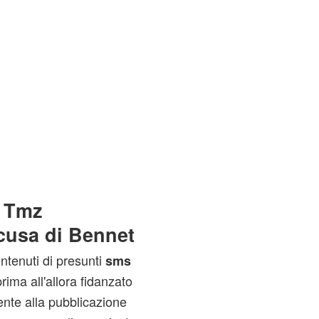
u Tmz
cusa di Bennet
ontenuti di presunti
sms
ima all'allora fidanzato
te alla pubblicazione