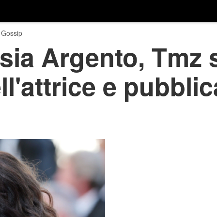
 Gossip
sia Argento, Tmz 
ll'attrice e pubbli