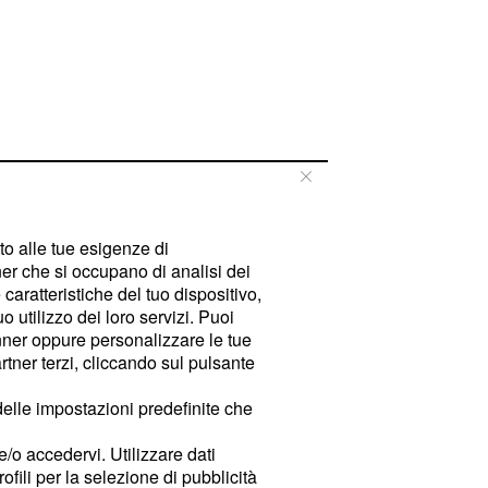
tto alle tue esigenze di
er che si occupano di analisi dei
caratteristiche del tuo dispositivo,
 utilizzo dei loro servizi. Puoi
ner oppure personalizzare le tue
tner terzi, cliccando sul pulsante
delle impostazioni predefinite che
e/o accedervi. Utilizzare dati
rofili per la selezione di pubblicità