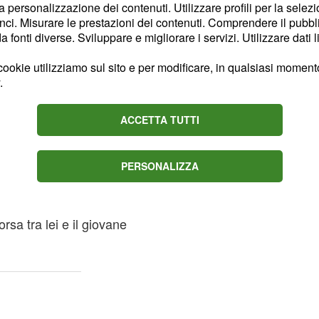
 scorso aprile l'attrice
la personalizzazione dei contenuti. Utilizzare profili per la selez
 la somma di 380 mila
ci. Misurare le prestazioni dei contenuti. Comprendere il pubblic
fonti diverse. Sviluppare e migliorare i servizi. Utilizzare dati l
 psicologici e finanziari
ragazzo oggi 22 enne.
ookie utilizziamo sul sito e per modificare, in qualsiasi momento,
lla ore successive dalla
.
ichiarato di non aver
ale con
.
ACCETTA TUTTI
Jimmy Bennet
i Asia Argento e a
ork Times, ci ha
PERSONALIZZA
che pubblica
ine Tmz
sta italiana che
rsa tra lei e il giovane