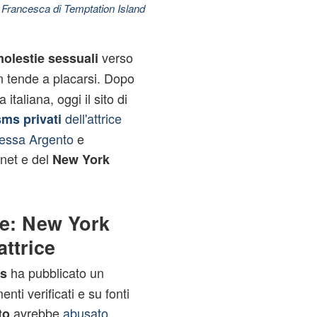
 Francesca di Temptation Island
verso
olestie sessuali
 tende a placarsi. Dopo
a italiana, oggi il sito di
dell'attrice
sms privati
tessa Argento
e
net e del
New York
ie: New York
ttrice
ha pubblicato un
s
nti verificati e su fonti
avrebbe
abusato
to