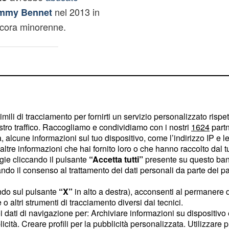
nel 2013 in
mmy Bennet
ncora minorenne.
imili di tracciamento per fornirti un servizio personalizzato rispe
stro traffico. Raccogliamo e condividiamo con i nostri
1624
partn
 alcune informazioni sul tuo dispositivo, come l’indirizzo IP e le 
ltre informazioni che hai fornito loro o che hanno raccolto dal tuo
ogie cliccando il pulsante
“Accetta tutti”
presente su questo ban
o il consenso al trattamento dei dati personali da parte dei par
ndo sul pulsante
“X”
in alto a destra), acconsenti al permanere 
o altri strumenti di tracciamento diversi dai tecnici.
uoi dati di navigazione per: Archiviare informazioni su dispositivo 
licità. Creare profili per la pubblicità personalizzata. Utilizzare p