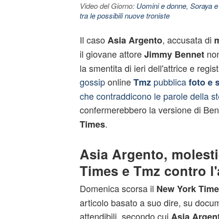
Video del Giorno:
Uomini e donne, Soraya e
tra le possibili nuove troniste
Il caso
, accusata di
Asia Argento
m
il giovane attore
non
Jimmy Bennet
la smentita di ieri dell'attrice e regist
gossip
online
pubblica
Tmz
foto e 
che contraddicono le parole della s
confermerebbero la versione di Ben
.
Times
Asia Argento, molest
Times e Tmz contro l'a
Domenica scorsa il
New York Time
articolo basato a suo dire, su docume
attendibili, secondo cui
Asia Argen