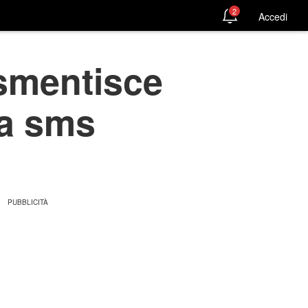
2
Accedi
smentisce
ca sms