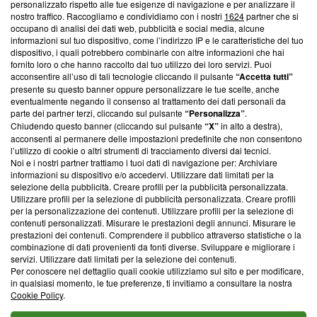
Questa sezione offre informazioni trasparenti su Blasting
personalizzato rispetto alle tue esigenze di navigazione e per analizzare il
nostro traffico. Raccogliamo e condividiamo con i nostri
1624
partner che si
News, sui nostri processi editoriali e su come ci impegniamo a
occupano di analisi dei dati web, pubblicità e social media, alcune
creare news di qualità. Inoltre, afferma la nostra aderenza a
informazioni sul tuo dispositivo, come l’indirizzo IP e le caratteristiche del tuo
‘Trust Project - News with Integrity’
Blasting News non è
dispositivo, i quali potrebbero combinarle con altre informazioni che hai
ancora membro del programma, ma ha richiesto di farne
fornito loro o che hanno raccolto dal tuo utilizzo dei loro servizi. Puoi
parte; Trust Project non ha ancora effettuato una verifica di
acconsentire all’uso di tali tecnologie cliccando il pulsante
“Accetta tutti”
conformità agli standard.
presente su questo banner oppure personalizzare le tue scelte, anche
eventualmente negando il consenso al trattamento dei dati personali da
parte dei partner terzi, cliccando sul pulsante
“Personalizza”
.
Su di noi
Chiudendo questo banner (cliccando sul pulsante
“X”
in alto a destra),
acconsenti al permanere delle impostazioni predefinite che non consentono
Team editoriale
l’utilizzo di cookie o altri strumenti di tracciamento diversi dai tecnici.
Noi e i nostri partner trattiamo i tuoi dati di navigazione per: Archiviare
Corporate
informazioni su dispositivo e/o accedervi. Utilizzare dati limitati per la
selezione della pubblicità. Creare profili per la pubblicità personalizzata.
Redazione
Utilizzare profili per la selezione di pubblicità personalizzata. Creare profili
per la personalizzazione dei contenuti. Utilizzare profili per la selezione di
Informativa Privacy
contenuti personalizzati. Misurare le prestazioni degli annunci. Misurare le
prestazioni dei contenuti. Comprendere il pubblico attraverso statistiche o la
Cookie Policy
combinazione di dati provenienti da fonti diverse. Sviluppare e migliorare i
servizi. Utilizzare dati limitati per la selezione dei contenuti.
Blasting SA, IDI CHE-247.845.224, Via Carlo Frasca, 3 - 6900
Per conoscere nel dettaglio quali cookie utilizziamo sul sito e per modificare,
Lugano (Svizzera) Tel:
+39 0690258937
in qualsiasi momento, le tue preferenze, ti invitiamo a consultare la nostra
Cookie Policy
.
© 2026 Blasting News