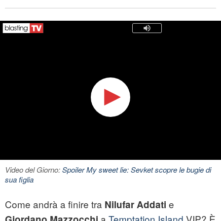
Video del Giorno:
Spoiler My sweet lie: Sevket scopre le bugie di
sua figlia
Come andrà a finire tra
e
Nilufar Addati
a
Temptation Island
VIP? È
Giordano Mazzocchi