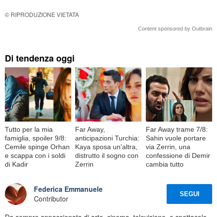
© RIPRODUZIONE VIETATA
Content sponsored by Outbrain
Di tendenza oggi
Tutto per la mia
Far Away,
Far Away trame 7/8:
famiglia, spoiler 9/8:
anticipazioni Turchia:
Sahin vuole portare
Cemile spinge Orhan
Kaya sposa un'altra,
via Zerrin, una
e scappa con i soldi
distrutto il sogno con
confessione di Demir
di Kadir
Zerrin
cambia tutto
Federica Emmanuele
SEGUI
Contributor
Da sempre appassionata di arte, cinema, televisione, e spettacolo,