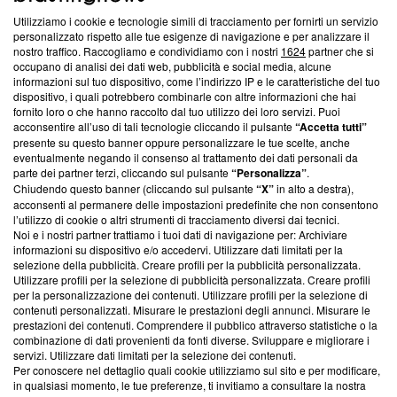
Utilizziamo i cookie e tecnologie simili di tracciamento per fornirti un servizio
Questa sezione offre informazioni trasparenti su Blasting
personalizzato rispetto alle tue esigenze di navigazione e per analizzare il
nostro traffico. Raccogliamo e condividiamo con i nostri
1624
partner che si
News, sui nostri processi editoriali e su come ci impegniamo a
occupano di analisi dei dati web, pubblicità e social media, alcune
creare news di qualità. Inoltre, afferma la nostra aderenza a
informazioni sul tuo dispositivo, come l’indirizzo IP e le caratteristiche del tuo
‘Trust Project - News with Integrity’
Blasting News non è
dispositivo, i quali potrebbero combinarle con altre informazioni che hai
ancora membro del programma, ma ha richiesto di farne
fornito loro o che hanno raccolto dal tuo utilizzo dei loro servizi. Puoi
parte; Trust Project non ha ancora effettuato una verifica di
acconsentire all’uso di tali tecnologie cliccando il pulsante
“Accetta tutti”
conformità agli standard.
presente su questo banner oppure personalizzare le tue scelte, anche
eventualmente negando il consenso al trattamento dei dati personali da
parte dei partner terzi, cliccando sul pulsante
“Personalizza”
.
Su di noi
Chiudendo questo banner (cliccando sul pulsante
“X”
in alto a destra),
acconsenti al permanere delle impostazioni predefinite che non consentono
Team editoriale
l’utilizzo di cookie o altri strumenti di tracciamento diversi dai tecnici.
Noi e i nostri partner trattiamo i tuoi dati di navigazione per: Archiviare
Corporate
informazioni su dispositivo e/o accedervi. Utilizzare dati limitati per la
selezione della pubblicità. Creare profili per la pubblicità personalizzata.
Redazione
Utilizzare profili per la selezione di pubblicità personalizzata. Creare profili
per la personalizzazione dei contenuti. Utilizzare profili per la selezione di
Informativa Privacy
contenuti personalizzati. Misurare le prestazioni degli annunci. Misurare le
prestazioni dei contenuti. Comprendere il pubblico attraverso statistiche o la
Cookie Policy
combinazione di dati provenienti da fonti diverse. Sviluppare e migliorare i
servizi. Utilizzare dati limitati per la selezione dei contenuti.
Blasting SA, IDI CHE-247.845.224, Via Carlo Frasca, 3 - 6900
Per conoscere nel dettaglio quali cookie utilizziamo sul sito e per modificare,
Lugano (Svizzera) Tel:
+39 0690258937
in qualsiasi momento, le tue preferenze, ti invitiamo a consultare la nostra