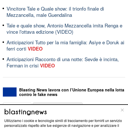
Vincitore Tale e Quale show: il trionfo finale di
Mezzancella, male Guendalina
Tale e quale show, Antonio Mezzancella imita Renga e
vince l'ottava edizione (VIDEO)
Anticipazioni Tutto per la mia famiglia: Asiye e Doruk ai
ferri corti
VIDEO
Anticipazioni Racconto di una notte: Sevde è incinta,
Ferman in crisi
VIDEO
Blasting News lavora con l’Unione Europea nella lotta
contro le fake news
ABOUT
LINEA EDITORIALE
Utilizziamo i cookie e tecnologie simili di tracciamento per fornirti un servizio
Questa sezione offre informazioni trasparenti su Blasting
personalizzato rispetto alle tue esigenze di navigazione e per analizzare il