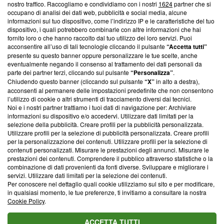
nostro traffico. Raccogliamo e condividiamo con i nostri
1624
partner che si
News, sui nostri processi editoriali e su come ci impegniamo a
occupano di analisi dei dati web, pubblicità e social media, alcune
creare news di qualità. Inoltre, afferma la nostra aderenza a
informazioni sul tuo dispositivo, come l’indirizzo IP e le caratteristiche del tuo
‘Trust Project - News with Integrity’
Blasting News non è
dispositivo, i quali potrebbero combinarle con altre informazioni che hai
ancora membro del programma, ma ha richiesto di farne
fornito loro o che hanno raccolto dal tuo utilizzo dei loro servizi. Puoi
parte; Trust Project non ha ancora effettuato una verifica di
acconsentire all’uso di tali tecnologie cliccando il pulsante
“Accetta tutti”
conformità agli standard.
presente su questo banner oppure personalizzare le tue scelte, anche
eventualmente negando il consenso al trattamento dei dati personali da
parte dei partner terzi, cliccando sul pulsante
“Personalizza”
.
Su di noi
Chiudendo questo banner (cliccando sul pulsante
“X”
in alto a destra),
acconsenti al permanere delle impostazioni predefinite che non consentono
Team editoriale
l’utilizzo di cookie o altri strumenti di tracciamento diversi dai tecnici.
Noi e i nostri partner trattiamo i tuoi dati di navigazione per: Archiviare
Corporate
informazioni su dispositivo e/o accedervi. Utilizzare dati limitati per la
selezione della pubblicità. Creare profili per la pubblicità personalizzata.
Redazione
Utilizzare profili per la selezione di pubblicità personalizzata. Creare profili
per la personalizzazione dei contenuti. Utilizzare profili per la selezione di
Informativa Privacy
contenuti personalizzati. Misurare le prestazioni degli annunci. Misurare le
prestazioni dei contenuti. Comprendere il pubblico attraverso statistiche o la
Cookie Policy
combinazione di dati provenienti da fonti diverse. Sviluppare e migliorare i
servizi. Utilizzare dati limitati per la selezione dei contenuti.
Blasting SA, IDI CHE-247.845.224, Via Carlo Frasca, 3 - 6900
Per conoscere nel dettaglio quali cookie utilizziamo sul sito e per modificare,
Lugano (Svizzera) Tel:
+39 0690258937
in qualsiasi momento, le tue preferenze, ti invitiamo a consultare la nostra
Cookie Policy
.
© 2026 Blasting News
ACCETTA TUTTI