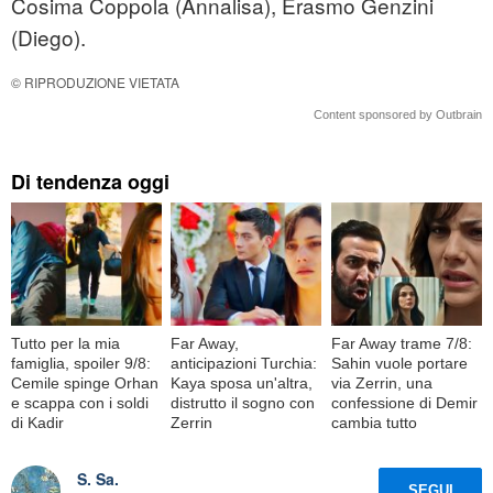
Cosima Coppola (Annalisa), Erasmo Genzini
(Diego).
© RIPRODUZIONE VIETATA
Content sponsored by Outbrain
Di tendenza oggi
Tutto per la mia
Far Away,
Far Away trame 7/8:
famiglia, spoiler 9/8:
anticipazioni Turchia:
Sahin vuole portare
Cemile spinge Orhan
Kaya sposa un'altra,
via Zerrin, una
e scappa con i soldi
distrutto il sogno con
confessione di Demir
di Kadir
Zerrin
cambia tutto
S. Sa.
SEGUI