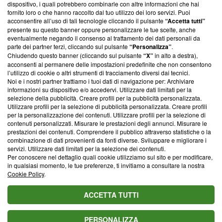
dispositivo, i quali potrebbero combinarle con altre informazioni che hai
ancora membro del programma, ma ha richiesto di farne
fornito loro o che hanno raccolto dal tuo utilizzo dei loro servizi. Puoi
parte; Trust Project non ha ancora effettuato una verifica di
acconsentire all’uso di tali tecnologie cliccando il pulsante
“Accetta tutti”
conformità agli standard.
presente su questo banner oppure personalizzare le tue scelte, anche
eventualmente negando il consenso al trattamento dei dati personali da
parte dei partner terzi, cliccando sul pulsante
“Personalizza”
.
Su di noi
Chiudendo questo banner (cliccando sul pulsante
“X”
in alto a destra),
acconsenti al permanere delle impostazioni predefinite che non consentono
Team editoriale
l’utilizzo di cookie o altri strumenti di tracciamento diversi dai tecnici.
Noi e i nostri partner trattiamo i tuoi dati di navigazione per: Archiviare
Corporate
informazioni su dispositivo e/o accedervi. Utilizzare dati limitati per la
selezione della pubblicità. Creare profili per la pubblicità personalizzata.
Redazione
Utilizzare profili per la selezione di pubblicità personalizzata. Creare profili
per la personalizzazione dei contenuti. Utilizzare profili per la selezione di
Informativa Privacy
contenuti personalizzati. Misurare le prestazioni degli annunci. Misurare le
prestazioni dei contenuti. Comprendere il pubblico attraverso statistiche o la
Cookie Policy
combinazione di dati provenienti da fonti diverse. Sviluppare e migliorare i
servizi. Utilizzare dati limitati per la selezione dei contenuti.
Blasting SA, IDI CHE-247.845.224, Via Carlo Frasca, 3 - 6900
Per conoscere nel dettaglio quali cookie utilizziamo sul sito e per modificare,
Lugano (Svizzera) Tel:
+39 0690258937
in qualsiasi momento, le tue preferenze, ti invitiamo a consultare la nostra
Cookie Policy
.
© 2026 Blasting News
ACCETTA TUTTI
PERSONALIZZA