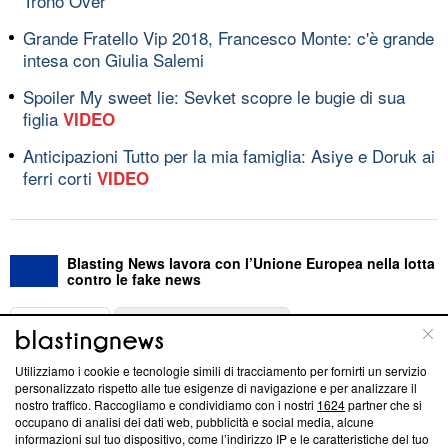
Trono Over
Grande Fratello Vip 2018, Francesco Monte: c'è grande
intesa con Giulia Salemi
Spoiler My sweet lie: Sevket scopre le bugie di sua
figlia
VIDEO
Anticipazioni Tutto per la mia famiglia: Asiye e Doruk ai
ferri corti
VIDEO
Blasting News lavora con l’Unione Europea nella lotta
contro le fake news
ABOUT
LINEA EDITORIALE
Utilizziamo i cookie e tecnologie simili di tracciamento per fornirti un servizio
Questa sezione offre informazioni trasparenti su Blasting
personalizzato rispetto alle tue esigenze di navigazione e per analizzare il
nostro traffico. Raccogliamo e condividiamo con i nostri
1624
partner che si
News, sui nostri processi editoriali e su come ci impegniamo a
occupano di analisi dei dati web, pubblicità e social media, alcune
creare news di qualità. Inoltre, afferma la nostra aderenza a
informazioni sul tuo dispositivo, come l’indirizzo IP e le caratteristiche del tuo
‘Trust Project - News with Integrity’
Blasting News non è