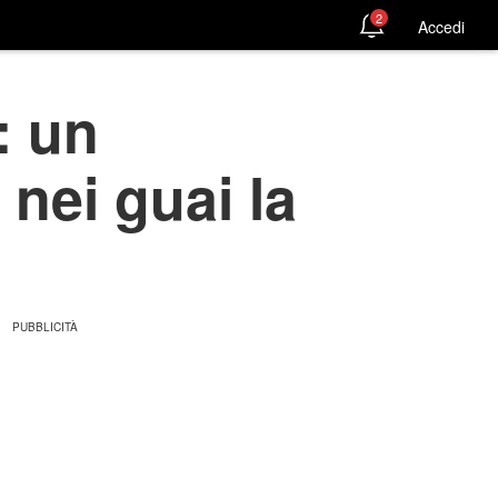
2
Accedi
: un
 nei guai la