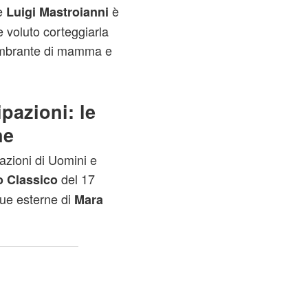
 e
è
Luigi Mastroianni
 voluto corteggiarla
ombrante di mamma e
pazioni: le
ne
azioni di Uomini e
del 17
o Classico
ue esterne di
Mara