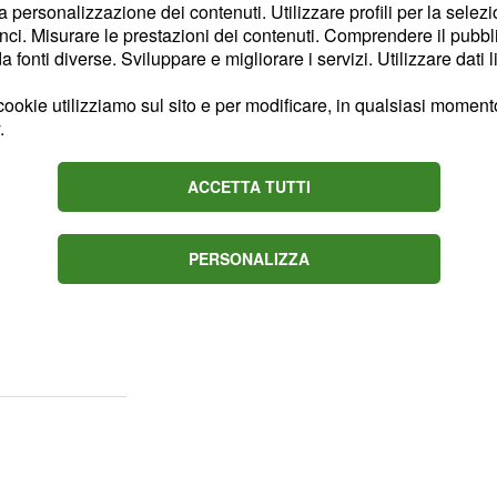
la personalizzazione dei contenuti. Utilizzare profili per la selez
 di Mara
ci. Misurare le prestazioni dei contenuti. Comprendere il pubblic
fonti diverse. Sviluppare e migliorare i servizi. Utilizzare dati l
lassico di
Uomini e
l pubblico di una
ookie utilizziamo sul sito e per modificare, in qualsiasi momento,
.
i soggiorna in un
iunta dai genitori, che
ACCETTA TUTTI
l'ex fidanzato della
tudio è sceso il gelo,
i pressioni da parte dei
PERSONALIZZA
ro che lasciasse il trono,
nché ritorni con il suo