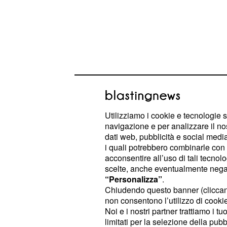
Utilizziamo i cookie e tecnologie s
navigazione e per analizzare il no
dati web, pubblicità e social media,
i quali potrebbero combinarle con a
acconsentire all’uso di tali tecnol
Tale sospetto ha reso necessario l'i
scelte, anche eventualmente negand
spiegazione della diretta interessat
“Personalizza”
.
Chiudendo questo banner (clicca
aveva informato anche Maria De Fili
non consentono l’utilizzo di cookie 
Noi e i nostri partner trattiamo i t
Registrazioni Uomini 
limitati per la selezione della pubb