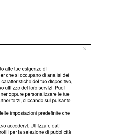
tto alle tue esigenze di
er che si occupano di analisi dei
caratteristiche del tuo dispositivo,
 utilizzo dei loro servizi. Puoi
ner oppure personalizzare le tue
tner terzi, cliccando sul pulsante
delle impostazioni predefinite che
e/o accedervi. Utilizzare dati
rofili per la selezione di pubblicità