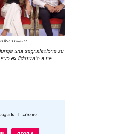
 su Mara Fasone
 giunge una segnalazione su
l suo ex fidanzato e ne
seguirlo. Ti terremo
NE
GOSSIP