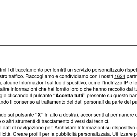
imili di tracciamento per fornirti un servizio personalizzato rispe
stro traffico. Raccogliamo e condividiamo con i nostri
1624
partn
 alcune informazioni sul tuo dispositivo, come l’indirizzo IP e le 
ltre informazioni che hai fornito loro o che hanno raccolto dal tuo
ogie cliccando il pulsante
“Accetta tutti”
presente su questo ban
ntervento e la
o il consenso al trattamento dei dati personali da parte dei par
a, che in precedenza
ndo sul pulsante
“X”
in alto a destra), acconsenti al permanere 
ppi di questo incontro.
o altri strumenti di tracciamento diversi dai tecnici.
uoi dati di navigazione per: Archiviare informazioni su dispositivo 
e donne: le
licità. Creare profili per la pubblicità personalizzata. Utilizzare p