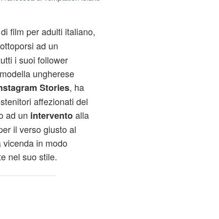
i film per adulti italiano,
ottoporsi ad un
tti i suoi follower
a modella ungherese
, ha
nstagram Stories
stenitori affezionati del
to ad un
alla
intervento
er il verso giusto al
a vicenda in modo
 nel suo stile.