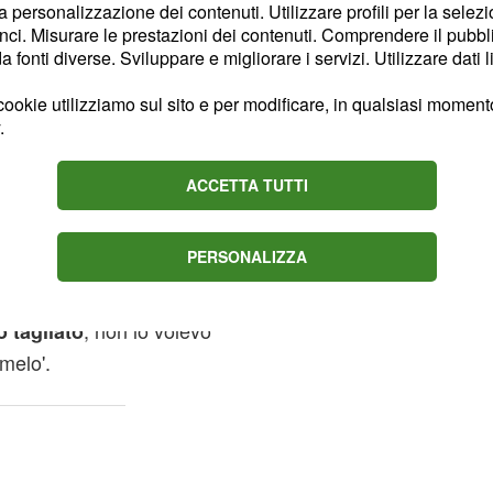
la personalizzazione dei contenuti. Utilizzare profili per la selez
sul profilo del marito
es
ci. Misurare le prestazioni dei contenuti. Comprendere il pubblic
ondizioni di salute. Nelle
fonti diverse. Sviluppare e migliorare i servizi. Utilizzare dati l
de in un primo momento
ookie utilizziamo sul sito e per modificare, in qualsiasi momento,
nudo, con addosso solo il
.
tervento perfettamente
 nuovamente in video,
ACCETTA TUTTI
ra che gli avvolge tutto
tore. Nonostante tutto,
PERSONALIZZA
perso occasione per
nel suo stile: 'Mi sono
, non lo volevo
 tagliato
emelo'.