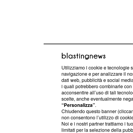
Utilizziamo i cookie e tecnologie s
navigazione e per analizzare il no
L'attore, infatti, ha dichiarato: '
Me l'
dati web, pubblicità e social media,
i quali potrebbero combinarle con a
acconsentire all’uso di tali tecnol
Rocco Siffredi operat
scelte, anche eventualmente negand
“Personalizza”
.
Rosza Tassi pubblica 
Chiudendo questo banner (clicca
Instagram Stories
non consentono l’utilizzo di cookie 
Noi e i nostri partner trattiamo i t
, moglie da 25 anni di
Rosza Tassi
limitati per la selezione della pubb