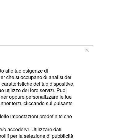
tto alle tue esigenze di
er che si occupano di analisi dei
caratteristiche del tuo dispositivo,
 utilizzo dei loro servizi. Puoi
ner oppure personalizzare le tue
tner terzi, cliccando sul pulsante
delle impostazioni predefinite che
e/o accedervi. Utilizzare dati
rofili per la selezione di pubblicità