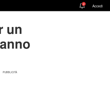
2
Accedi
r un
'hanno