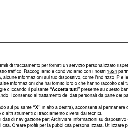
imili di tracciamento per fornirti un servizio personalizzato rispe
stro traffico. Raccogliamo e condividiamo con i nostri
1624
partn
.
hanno tagliato'
 alcune informazioni sul tuo dispositivo, come l’indirizzo IP e le 
ltre informazioni che hai fornito loro o che hanno raccolto dal tuo
ogie cliccando il pulsante
“Accetta tutti”
presente su questo ban
o, la moglie
o il consenso al trattamento dei dati personali da parte dei par
delle
ndo sul pulsante
“X”
in alto a destra), acconsenti al permanere 
o altri strumenti di tracciamento diversi dai tecnici.
uoi dati di navigazione per: Archiviare informazioni su dispositivo 
,
ha
Rocco Siffredi
licità. Creare profili per la pubblicità personalizzata. Utilizzare p