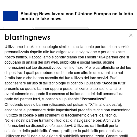
Blasting News lavora con l’Unione Europea nella lotta
contro le fake news
ABOUT
LINEA EDITORIALE
Utilizziamo i cookie e tecnologie simili di tracciamento per fornirti un servizio
Questa sezione offre informazioni trasparenti su Blasting
personalizzato rispetto alle tue esigenze di navigazione e per analizzare il
nostro traffico. Raccogliamo e condividiamo con i nostri
1624
partner che si
News, sui nostri processi editoriali e su come ci impegniamo a
occupano di analisi dei dati web, pubblicità e social media, alcune
creare news di qualità. Inoltre, afferma la nostra aderenza a
informazioni sul tuo dispositivo, come l’indirizzo IP e le caratteristiche del tuo
‘Trust Project - News with Integrity’
Blasting News non è
dispositivo, i quali potrebbero combinarle con altre informazioni che hai
ancora membro del programma, ma ha richiesto di farne
fornito loro o che hanno raccolto dal tuo utilizzo dei loro servizi. Puoi
parte; Trust Project non ha ancora effettuato una verifica di
acconsentire all’uso di tali tecnologie cliccando il pulsante
“Accetta tutti”
conformità agli standard.
presente su questo banner oppure personalizzare le tue scelte, anche
eventualmente negando il consenso al trattamento dei dati personali da
parte dei partner terzi, cliccando sul pulsante
“Personalizza”
.
Su di noi
Chiudendo questo banner (cliccando sul pulsante
“X”
in alto a destra),
acconsenti al permanere delle impostazioni predefinite che non consentono
Team editoriale
l’utilizzo di cookie o altri strumenti di tracciamento diversi dai tecnici.
Noi e i nostri partner trattiamo i tuoi dati di navigazione per: Archiviare
Corporate
informazioni su dispositivo e/o accedervi. Utilizzare dati limitati per la
selezione della pubblicità. Creare profili per la pubblicità personalizzata.
Redazione
Utilizzare profili per la selezione di pubblicità personalizzata. Creare profili