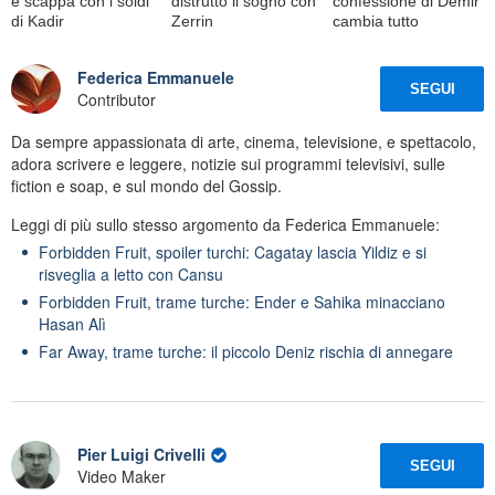
e scappa con i soldi
distrutto il sogno con
confessione di Demir
di Kadir
Zerrin
cambia tutto
Federica Emmanuele
SEGUI
Contributor
Da sempre appassionata di arte, cinema, televisione, e spettacolo,
adora scrivere e leggere, notizie sui programmi televisivi, sulle
fiction e soap, e sul mondo del Gossip.
Leggi di più sullo stesso argomento da Federica Emmanuele:
Forbidden Fruit, spoiler turchi: Cagatay lascia Yildiz e si
risveglia a letto con Cansu
Forbidden Fruit, trame turche: Ender e Sahika minacciano
Hasan Alì
Far Away, trame turche: il piccolo Deniz rischia di annegare
Pier Luigi Crivelli
SEGUI
Video Maker