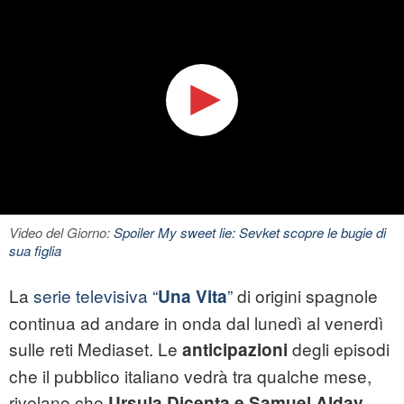
Video del Giorno:
Spoiler My sweet lie: Sevket scopre le bugie di
sua figlia
La
serie televisiva “
”
di origini spagnole
Una Vita
continua ad andare in onda dal lunedì al venerdì
sulle reti Mediaset. Le
degli episodi
anticipazioni
che il pubblico italiano vedrà tra qualche mese,
rivelano che
Ursula Dicenta e Samuel Alday