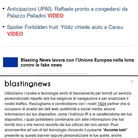
Anticipazioni UPAS: Raffaele pronto a congedarsi da
Palazzo Palladini
VIDEO
Spoiler Forbidden fruit: Yildiz chiede aiuto a Cansu
VIDEO
Blasting News lavora con l’Unione Europea nella lotta
contro le fake news
ABOUT
LINEA EDITORIALE
Utilizziamo i cookie e tecnologie simili di tracciamento per fornirti un servizio
Questa sezione offre informazioni trasparenti su Blasting
personalizzato rispetto alle tue esigenze di navigazione e per analizzare il
nostro traffico. Raccogliamo e condividiamo con i nostri
1624
partner che si
News, sui nostri processi editoriali e su come ci impegniamo a
occupano di analisi dei dati web, pubblicità e social media, alcune
creare news di qualità. Inoltre, afferma la nostra aderenza a
informazioni sul tuo dispositivo, come l’indirizzo IP e le caratteristiche del tuo
‘Trust Project - News with Integrity’
Blasting News non è
dispositivo, i quali potrebbero combinarle con altre informazioni che hai
ancora membro del programma, ma ha richiesto di farne
fornito loro o che hanno raccolto dal tuo utilizzo dei loro servizi. Puoi
parte; Trust Project non ha ancora effettuato una verifica di
acconsentire all’uso di tali tecnologie cliccando il pulsante
“Accetta tutti”
conformità agli standard.
presente su questo banner oppure personalizzare le tue scelte, anche