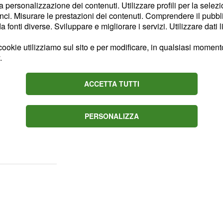
la personalizzazione dei contenuti. Utilizzare profili per la selez
confermato la crisi con
ci. Misurare le prestazioni dei contenuti. Comprendere il pubblic
ate facili per me”. Poi,
fonti diverse. Sviluppare e migliorare i servizi. Utilizzare dati l
ta non si assume alcuna
ookie utilizziamo sul sito e per modificare, in qualsiasi momento,
aduto: “Sono una mamma,
.
 rapporto”. La diretta
 è definita una donna che
ACCETTA TUTTI
iguez ha precisato che
PERSONALIZZA
ttributi di raccontare le