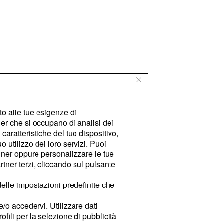
tto alle tue esigenze di
er che si occupano di analisi dei
caratteristiche del tuo dispositivo,
 utilizzo dei loro servizi. Puoi
ner oppure personalizzare le tue
tner terzi, cliccando sul pulsante
delle impostazioni predefinite che
e/o accedervi. Utilizzare dati
rofili per la selezione di pubblicità