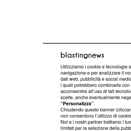
Utilizziamo i cookie e tecnologie s
navigazione e per analizzare il no
dati web, pubblicità e social media,
i quali potrebbero combinarle con a
Tramite un video pubblicato su Inst
acconsentire all’uso di tali tecnol
argentina ha dichiarato che non av
scelte, anche eventualmente negand
“Personalizza”
.
fare un video simile. Inoltre, Belen s
Chiudendo questo banner (clicca
coloro che hanno iniziato a diffonde
non consentono l’utilizzo di cookie 
veritiere sul suo conto.
Noi e i nostri partner trattiamo i t
limitati per la selezione della pubb