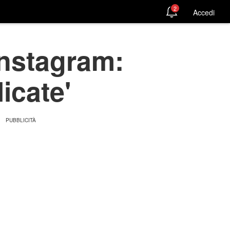
2
Accedi
Instagram:
icate'