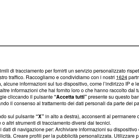
imili di tracciamento per fornirti un servizio personalizzato rispe
stro traffico. Raccogliamo e condividiamo con i nostri
1624
partn
 alcune informazioni sul tuo dispositivo, come l’indirizzo IP e le 
ltre informazioni che hai fornito loro o che hanno raccolto dal tuo
agram, la showgirl
ogie cliccando il pulsante
“Accetta tutti”
presente su questo ban
rebbe mai immaginato di
o il consenso al trattamento dei dati personali da parte dei par
i è scagliata contro tutti
ndo sul pulsante
“X”
in alto a destra), acconsenti al permanere 
re delle cose non
o altri strumenti di tracciamento diversi dai tecnici.
uoi dati di navigazione per: Archiviare informazioni su dispositivo 
licità. Creare profili per la pubblicità personalizzata. Utilizzare p