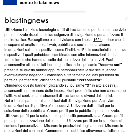
contro le fake news
ABOUT
LINEA EDITORIALE
Utilizziamo i cookie e tecnologie simili di tracciamento per fornirti un servizio
Questa sezione offre informazioni trasparenti su Blasting
personalizzato rispetto alle tue esigenze di navigazione e per analizzare il
nostro traffico. Raccogliamo e condividiamo con i nostri
1624
partner che si
News, sui nostri processi editoriali e su come ci impegniamo a
occupano di analisi dei dati web, pubblicità e social media, alcune
creare news di qualità. Inoltre, afferma la nostra aderenza a
informazioni sul tuo dispositivo, come l’indirizzo IP e le caratteristiche del tuo
‘Trust Project - News with Integrity’
Blasting News non è
dispositivo, i quali potrebbero combinarle con altre informazioni che hai
ancora membro del programma, ma ha richiesto di farne
fornito loro o che hanno raccolto dal tuo utilizzo dei loro servizi. Puoi
parte; Trust Project non ha ancora effettuato una verifica di
acconsentire all’uso di tali tecnologie cliccando il pulsante
“Accetta tutti”
conformità agli standard.
presente su questo banner oppure personalizzare le tue scelte, anche
eventualmente negando il consenso al trattamento dei dati personali da
parte dei partner terzi, cliccando sul pulsante
“Personalizza”
.
Su di noi
Chiudendo questo banner (cliccando sul pulsante
“X”
in alto a destra),
acconsenti al permanere delle impostazioni predefinite che non consentono
Team editoriale
l’utilizzo di cookie o altri strumenti di tracciamento diversi dai tecnici.
Noi e i nostri partner trattiamo i tuoi dati di navigazione per: Archiviare
Corporate
informazioni su dispositivo e/o accedervi. Utilizzare dati limitati per la
selezione della pubblicità. Creare profili per la pubblicità personalizzata.
Redazione
Utilizzare profili per la selezione di pubblicità personalizzata. Creare profili
per la personalizzazione dei contenuti. Utilizzare profili per la selezione di
Informativa Privacy
contenuti personalizzati. Misurare le prestazioni degli annunci. Misurare le
prestazioni dei contenuti. Comprendere il pubblico attraverso statistiche o la