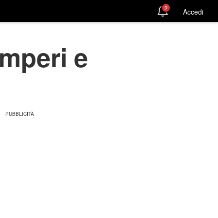
2
Accedi
imperi e