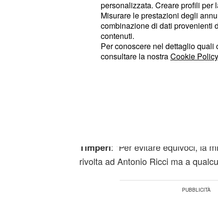
personalizzata. Creare profili per 
Mara Venier furiosa c
Misurare le prestazioni degli annun
combinazione di dati provenienti da 
Ippoliti a Domenica I
contenuti.
Per conoscere nel dettaglio quali c
"Questa è l'ironia che mi piace, inte
consultare la nostra
Cookie Policy
commentato
.
La condut
Mara Venier
intendere che non prova nessun rise
satirico Striscia la Notizia - che ha t
settimane il suo infortunio - facendo
commento sprezzante lanciato via s
esclusivamente indirizzato a
Gianni
: "Per evitare equivoci, la 
Timperi
rivolta ad Antonio Ricci ma a qualcu