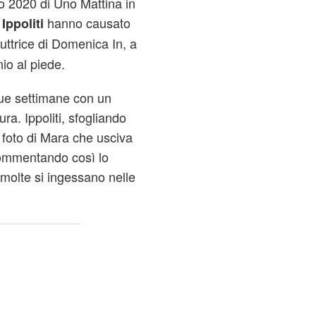
o 2020 di Uno Mattina in
hanno causato
Ippoliti
uttrice di Domenica In,
a
io al piede.
due settimane con un
ra. Ippoliti, sfogliando
a foto di Mara che usciva
 commentando così lo
 molte si ingessano nelle