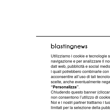
La conduttrice ha
replicato duramen
Utilizziamo i cookie e tecnologie s
navigazione e per analizzare il no
due colleghi (Timberi e Ippoliti) dei ''
dati web, pubblicità e social media,
i quali potrebbero combinarle con a
Anche durante la puntata di ieri di
D
acconsentire all’uso di tali tecnol
ripreso l'argomento:
Mara è stata og
scelte, anche eventualmente negand
“Personalizza”
.
ironica sul suo gesso da parte dell'
Chiudendo questo banner (clicca
. mostrando questa volta p
Martino
non consentono l’utilizzo di cookie 
Noi e i nostri partner trattiamo i t
piuttosto diversa con una serie di elo
limitati per la selezione della pubb