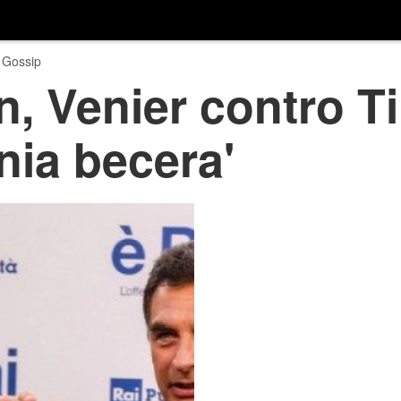
 Gossip
, Venier contro T
onia becera'