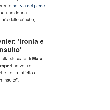
erente
per via del piede
que una donna
are dalle critiche,
nier: 'Ironia e
nsulto'
ella stoccata di
Mara
ha voluto
Timperi
he ironia, affetto e
 insulto".