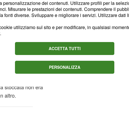
la personalizzazione dei contenuti. Utilizzare profili per la selez
on Timperi e
ci. Misurare le prestazioni dei contenuti. Comprendere il pubblic
fonti diverse. Sviluppare e migliorare i servizi. Utilizzare dati l
n
ookie utilizziamo sul sito e per modificare, in qualsiasi momento,
lligente, non becera", ha
.
trice ha fatto poi
ntimento verso il tg
ACCETTA TUTTI
rattato in queste
 capire come il
PERSONALIZZA
ocial fosse
 Ippoliti e Tiberio
mia stoccata non era
n altro.