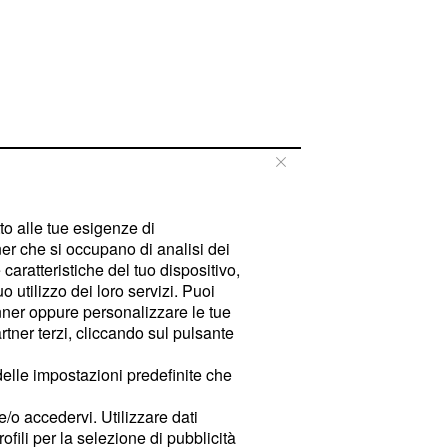
tto alle tue esigenze di
er che si occupano di analisi dei
caratteristiche del tuo dispositivo,
 utilizzo dei loro servizi. Puoi
ner oppure personalizzare le tue
tner terzi, cliccando sul pulsante
delle impostazioni predefinite che
e/o accedervi. Utilizzare dati
rofili per la selezione di pubblicità