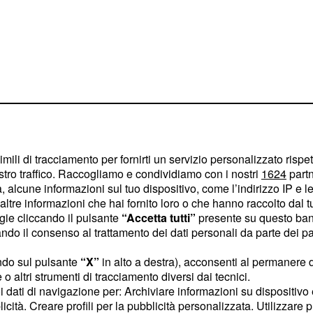
te sui social
, definendo i
imili di tracciamento per fornirti un servizio personalizzato rispe
stro traffico. Raccogliamo e condividiamo con i nostri
1624
partn
''.
poveracci
 alcune informazioni sul tuo dispositivo, come l’indirizzo IP e le 
ltre informazioni che hai fornito loro o che hanno raccolto dal tuo
è stato
omenica In
ogie cliccando il pulsante
“Accetta tutti”
presente su questo ban
getto di un'altra battuta
o il consenso al trattamento dei dati personali da parte dei par
ospite
Stefano De
ndo sul pulsante
“X”
in alto a destra), acconsenti al permanere 
erò una reazione
o altri strumenti di tracciamento diversi dai tecnici.
uoi dati di navigazione per: Archiviare informazioni su dispositivo 
gi verso il ballerino.
licità. Creare profili per la pubblicità personalizzata. Utilizzare p