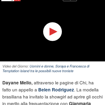
Video del Giorno:
Uomini e donne, Soraya e Francesca di
Temptation Island tra le possibili nuove troniste
attraverso le pagine di Chi, ha
Dayane Mello,
fatto un appello a
. La modella
Belen Rodriguez
brasiliana ha invitato la showgirl ad aprire gli occhi
in merito alla frequentazione con
Gianmaria