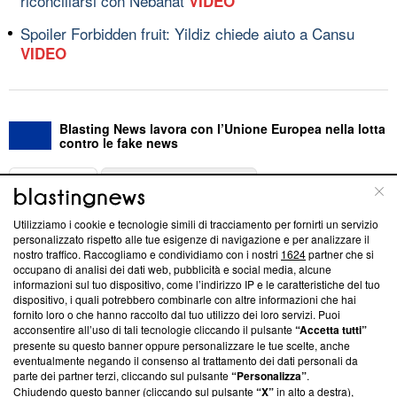
riconciliarsi con Nebahat
VIDEO
Spoiler Forbidden fruit: Yildiz chiede aiuto a Cansu
VIDEO
Blasting News lavora con l’Unione Europea nella lotta
contro le fake news
ABOUT
LINEA EDITORIALE
Utilizziamo i cookie e tecnologie simili di tracciamento per fornirti un servizio
Questa sezione offre informazioni trasparenti su Blasting
personalizzato rispetto alle tue esigenze di navigazione e per analizzare il
nostro traffico. Raccogliamo e condividiamo con i nostri
1624
partner che si
News, sui nostri processi editoriali e su come ci impegniamo a
occupano di analisi dei dati web, pubblicità e social media, alcune
creare news di qualità. Inoltre, afferma la nostra aderenza a
informazioni sul tuo dispositivo, come l’indirizzo IP e le caratteristiche del tuo
‘Trust Project - News with Integrity’
Blasting News non è
dispositivo, i quali potrebbero combinarle con altre informazioni che hai
ancora membro del programma, ma ha richiesto di farne
fornito loro o che hanno raccolto dal tuo utilizzo dei loro servizi. Puoi
parte; Trust Project non ha ancora effettuato una verifica di
acconsentire all’uso di tali tecnologie cliccando il pulsante
“Accetta tutti”
conformità agli standard.
presente su questo banner oppure personalizzare le tue scelte, anche
eventualmente negando il consenso al trattamento dei dati personali da
parte dei partner terzi, cliccando sul pulsante
“Personalizza”
.
Su di noi
Chiudendo questo banner (cliccando sul pulsante
“X”
in alto a destra),