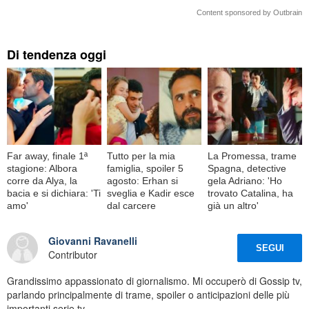
Content sponsored by Outbrain
Di tendenza oggi
Far away, finale 1ª
Tutto per la mia
La Promessa, trame
stagione: Albora
famiglia, spoiler 5
Spagna, detective
corre da Alya, la
agosto: Erhan si
gela Adriano: 'Ho
bacia e si dichiara: 'Ti
sveglia e Kadir esce
trovato Catalina, ha
amo'
dal carcere
già un altro'
Giovanni Ravanelli
SEGUI
Contributor
Grandissimo appassionato di giornalismo. Mi occuperò di Gossip tv,
parlando principalmente di trame, spoiler o anticipazioni delle più
importanti serie tv.