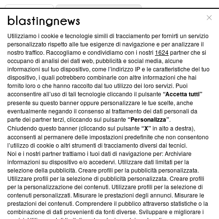
ABOUT
LINEA EDITORIALE
Utilizziamo i cookie e tecnologie simili di tracciamento per fornirti un servizio
Questa sezione offre informazioni trasparenti su Blasting
personalizzato rispetto alle tue esigenze di navigazione e per analizzare il
nostro traffico. Raccogliamo e condividiamo con i nostri
1624
partner che si
News, sui nostri processi editoriali e su come ci impegniamo a
occupano di analisi dei dati web, pubblicità e social media, alcune
creare news di qualità. Inoltre, afferma la nostra aderenza a
informazioni sul tuo dispositivo, come l’indirizzo IP e le caratteristiche del tuo
‘Trust Project - News with Integrity’
Blasting News non è
dispositivo, i quali potrebbero combinarle con altre informazioni che hai
ancora membro del programma, ma ha richiesto di farne
fornito loro o che hanno raccolto dal tuo utilizzo dei loro servizi. Puoi
parte; Trust Project non ha ancora effettuato una verifica di
acconsentire all’uso di tali tecnologie cliccando il pulsante
“Accetta tutti”
conformità agli standard.
presente su questo banner oppure personalizzare le tue scelte, anche
eventualmente negando il consenso al trattamento dei dati personali da
parte dei partner terzi, cliccando sul pulsante
“Personalizza”
.
Su di noi
Chiudendo questo banner (cliccando sul pulsante
“X”
in alto a destra),
acconsenti al permanere delle impostazioni predefinite che non consentono
Team editoriale
l’utilizzo di cookie o altri strumenti di tracciamento diversi dai tecnici.
Noi e i nostri partner trattiamo i tuoi dati di navigazione per: Archiviare
Corporate
informazioni su dispositivo e/o accedervi. Utilizzare dati limitati per la
selezione della pubblicità. Creare profili per la pubblicità personalizzata.
Redazione
Utilizzare profili per la selezione di pubblicità personalizzata. Creare profili
per la personalizzazione dei contenuti. Utilizzare profili per la selezione di
Informativa Privacy
contenuti personalizzati. Misurare le prestazioni degli annunci. Misurare le
prestazioni dei contenuti. Comprendere il pubblico attraverso statistiche o la
Cookie Policy
combinazione di dati provenienti da fonti diverse. Sviluppare e migliorare i