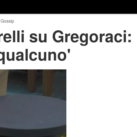
 Gossip
relli su Gregoraci:
 qualcuno'