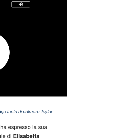
dge tenta di calmare Taylor
 ha espresso la sua
ale di
Elisabetta