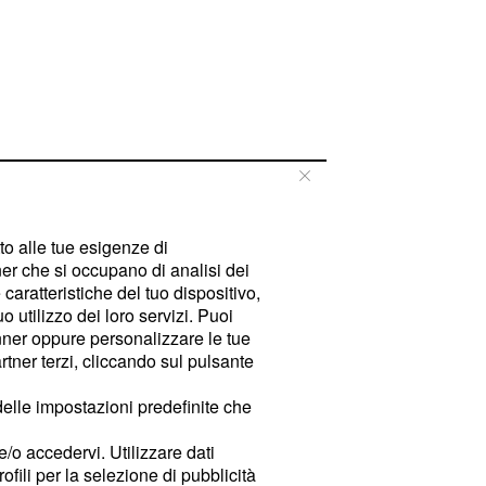
tto alle tue esigenze di
er che si occupano di analisi dei
caratteristiche del tuo dispositivo,
 utilizzo dei loro servizi. Puoi
ner oppure personalizzare le tue
tner terzi, cliccando sul pulsante
delle impostazioni predefinite che
e/o accedervi. Utilizzare dati
rofili per la selezione di pubblicità