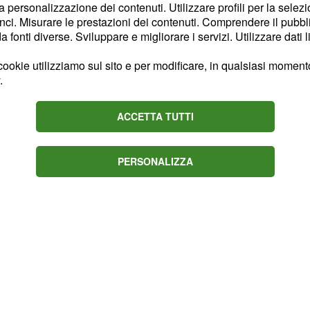
oraci. Secondo il 30enne,
la personalizzazione dei contenuti. Utilizzare profili per la selez
nessuna fiamma. Il
ci. Misurare le prestazioni dei contenuti. Comprendere il pubblic
fonti diverse. Sviluppare e migliorare i servizi. Utilizzare dati l
".
sia qualcuno fuori
i Flavio Briatore non
ookie utilizziamo sul sito e per modificare, in qualsiasi momento,
camere. Inoltre, Pierpaolo
.
reddamento potrebbe
ACCETTA TUTTI
PERSONALIZZA