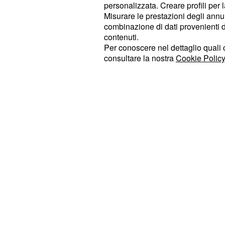
le dediche aeree arrivate alla Greg
personalizzata. Creare profili per 
Elisabetta fuori dalla Casa non ha 
Misurare le prestazioni degli annun
combinazione di dati provenienti da 
gieffino ha chiosato: "
Non penso ci 
contenuti.
Pretelli è convinto che l'ex moglie d
Per conoscere nel dettaglio quali c
voglia sbilanciarsi davanti alle tele
consultare la nostra
Cookie Policy
ha confidato che la causa del raff
essere il suo atteggiamento.