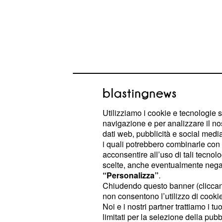
Utilizziamo i cookie e tecnologie s
In più occasioni la 40enne di Sover
navigazione e per analizzare il no
parlato di un'amicizia speciale, ma 
dati web, pubblicità e social media,
alla conoscenza. In realtà il gieffino
i quali potrebbero combinarle con a
acconsentire all’uso di tali tecnol
avrebbe commesso: Pierpaolo aveva 
scelte, anche eventualmente negand
Brandi una confidenza della Gregora
“Personalizza”
.
diretta interessata.
Chiudendo questo banner (clicca
non consentono l’utilizzo di cookie 
Noi e i nostri partner trattiamo i t
Nel pomeriggio di lunedì 12 ottobre
limitati per la selezione della pubb