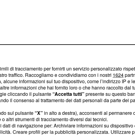
imili di tracciamento per fornirti un servizio personalizzato rispe
ato (Catanzaro) ha
stro traffico. Raccogliamo e condividiamo con i nostri
1624
partn
poi ha messo dei paletti
 alcune informazioni sul tuo dispositivo, come l’indirizzo IP e le 
 un passo falso lo
ltre informazioni che hai fornito loro o che hanno raccolto dal tuo
ogie cliccando il pulsante
“Accetta tutti”
presente su questo ban
riferito a Matilde
o il consenso al trattamento dei dati personali da parte dei par
ci, poi smentita dalla
ndo sul pulsante
“X”
in alto a destra), acconsenti al permanere 
o altri strumenti di tracciamento diversi dai tecnici.
uoi dati di navigazione per: Archiviare informazioni su dispositivo 
, Pretelli ha commentato
licità. Creare profili per la pubblicità personalizzata. Utilizzare p