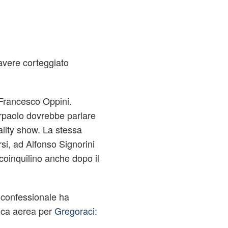
 avere corteggiato
 Francesco Oppini.
ierpaolo dovrebbe parlare
ality show. La stessa
rsi, ad Alfonso Signorini
 coinquilino anche dopo il
l confessionale ha
ica aerea per
Gregoraci: