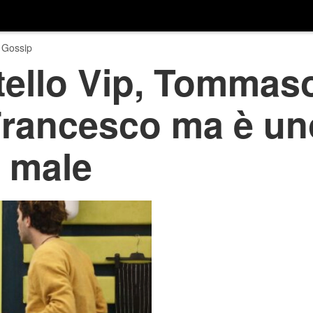
 Gossip
ello Vip, Tommaso
 Francesco ma è un
e male