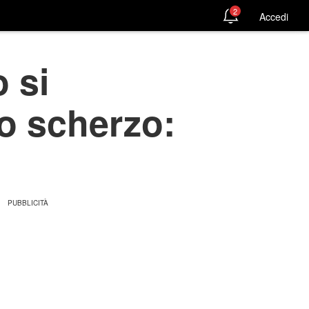
2
Accedi
 si
o scherzo: