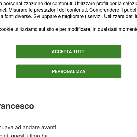
la personalizzazione dei contenuti. Utilizzare profili per la selez
ci. Misurare le prestazioni dei contenuti. Comprendere il pubblic
 innamorato', ha ripetuto
fonti diverse. Sviluppare e migliorare i servizi. Utilizzare dati l
confessione, aggiungendo
 Elisabetta e Maria
ookie utilizziamo sul sito e per modificare, in qualsiasi momento,
.
nde Fratello Vip
.
ACCETTA TUTTI
Oppini che subito gli ha
le e, al tempo stesso, ha
a imbarazzante'
PERSONALIZZA
 Parietti che ha ribadito
 stesso molto sensibile.
Francesco
tinuava ad andare avanti
pini, quest'ultimo ha