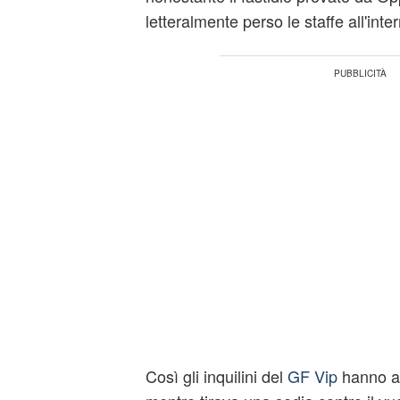
letteralmente perso le staffe all'inte
Così gli inquilini del
GF Vip
hanno av