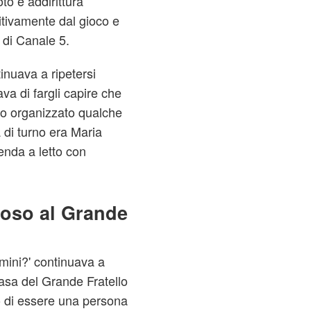
to e addirittura
itivamente dal gioco e
 di Canale 5.
inuava a ripetersi
va di fargli capire che
no organizzato qualche
 di turno era Maria
enda a letto con
ioso al Grande
ini?' continuava a
casa del Grande Fratello
to di essere una persona