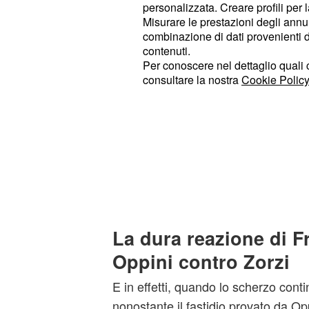
personalizzata. Creare profili per 
Misurare le prestazioni degli annun
'Fra, guardami. Ti giuro che mi sono
combinazione di dati provenienti da 
Zorzi per rendere credibile la sua 
contenuti.
che al momento lo aveva già detto a
Per conoscere nel dettaglio quali c
consultare la nostra
Cookie Policy
Teresa all'interno della casa del
Gra
Immediata la reazione di Francesco 
detto che non credeva alle sue paro
chiesto di smetterla. 'Lo scherzo er
continuava a ripetere il figlio di Alba
di essere eterosessuale ma al tempo
La dura reazione di 
Oppini contro Zorzi
E in effetti, quando lo scherzo con
nonostante il fastidio provato da Op