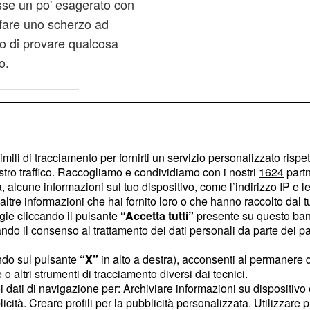
sse un po' esagerato con
 fare uno scherzo ad
to di provare qualcosa
o.
imili di tracciamento per fornirti un servizio personalizzato rispe
stro traffico. Raccogliamo e condividiamo con i nostri
1624
partn
 alcune informazioni sul tuo dispositivo, come l’indirizzo IP e le 
ltre informazioni che hai fornito loro o che hanno raccolto dal tuo
ogie cliccando il pulsante
“Accetta tutti”
presente su questo ban
o il consenso al trattamento dei dati personali da parte dei par
ndo sul pulsante
“X”
in alto a destra), acconsenti al permanere 
o altri strumenti di tracciamento diversi dai tecnici.
uoi dati di navigazione per: Archiviare informazioni su dispositivo 
licità. Creare profili per la pubblicità personalizzata. Utilizzare p