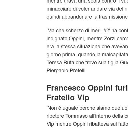
mentre tirava una sedia contro il vuo
minacciare di voler andare via defin
quindi abbandonare la trasmissione
'Ma che scherzo di mer.. è?' ha cont
indignato Oppini, mentre Zorzi cerca
era la stessa situazione che aveva
giorno prima, quando la malcapitata
Teresa Ruta che trovò sua figlia Gu
Pierpaolo Pretelli.
Francesco Oppini fur
Fratello Vip
'Non è uguale perché siamo due uom
ripetere Tommaso all'interno della 
Vip mentre Oppini ribatteva sul fat