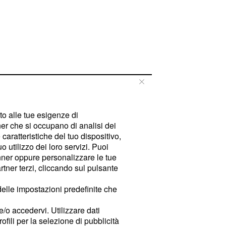
tto alle tue esigenze di
er che si occupano di analisi dei
caratteristiche del tuo dispositivo,
 utilizzo dei loro servizi. Puoi
ner oppure personalizzare le tue
tner terzi, cliccando sul pulsante
delle impostazioni predefinite che
e/o accedervi. Utilizzare dati
rofili per la selezione di pubblicità