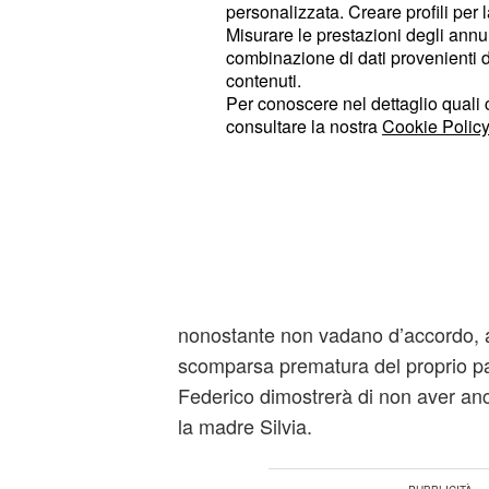
all’8/01: Adelaide se
personalizzata. Creare profili per 
Misurare le prestazioni degli annun
infastidita da Beatric
combinazione di dati provenienti da 
contenuti.
Nel corso degli episodi in onda su R
Per conoscere nel dettaglio quali c
2021, Federico farà sapere a Lucian
consultare la nostra
Cookie Policy
consentire a lui e Clelia di convive
sempre più infastidita dal
Adelaide,
Conti e la cognata
, avrà u
Beatrice
faccia con quest’ultima. Intanto al 
ancora i preparativi per l’Epifania e
dovranno occuparsi delle calze dell
nonostante non vadano d’accordo, 
scomparsa prematura del proprio p
Federico dimostrerà di non aver anc
la madre Silvia.