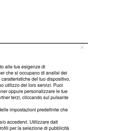
tto alle tue esigenze di
er che si occupano di analisi dei
caratteristiche del tuo dispositivo,
 utilizzo dei loro servizi. Puoi
ner oppure personalizzare le tue
tner terzi, cliccando sul pulsante
delle impostazioni predefinite che
e/o accedervi. Utilizzare dati
rofili per la selezione di pubblicità