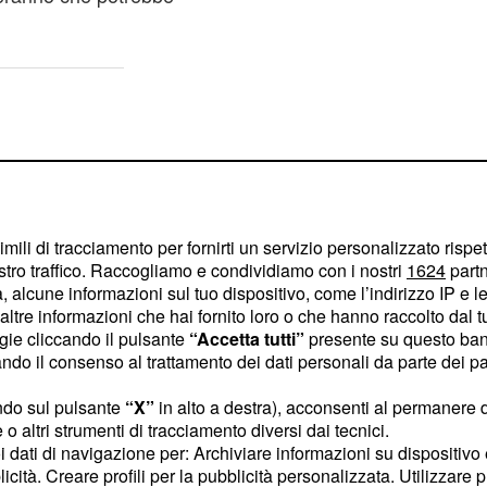
imili di tracciamento per fornirti un servizio personalizzato rispe
stro traffico. Raccogliamo e condividiamo con i nostri
1624
partn
 alcune informazioni sul tuo dispositivo, come l’indirizzo IP e le 
ltre informazioni che hai fornito loro o che hanno raccolto dal tuo
ogie cliccando il pulsante
“Accetta tutti”
presente su questo ban
o il consenso al trattamento dei dati personali da parte dei par
ndo sul pulsante
“X”
in alto a destra), acconsenti al permanere 
o altri strumenti di tracciamento diversi dai tecnici.
ore, trame
uoi dati di navigazione per: Archiviare informazioni su dispositivo 
licità. Creare profili per la pubblicità personalizzata. Utilizzare p