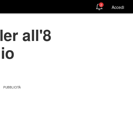
2
Accedi
er all'8
io