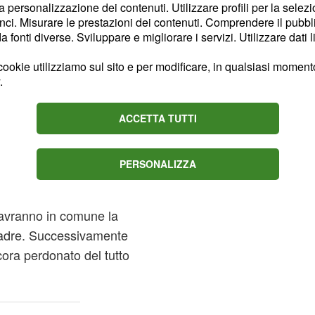
mpre più
la personalizzazione dei contenuti. Utilizzare profili per la selez
ci. Misurare le prestazioni dei contenuti. Comprendere il pubblic
e
fonti diverse. Sviluppare e migliorare i servizi. Utilizzare dati l
ai 1 dal 4 all’8 gennaio
ookie utilizziamo sul sito e per modificare, in qualsiasi momento,
o di voler traslocare per
.
re. Nel contempo
la vicinanza tra
Vittorio
ACCETTA TUTTI
n confronto faccia a
Paradiso ci saranno
PERSONALIZZA
 Carletto e Serena
a Befana. I due bambini,
avranno in comune la
adre. Successivamente
ora perdonato del tutto