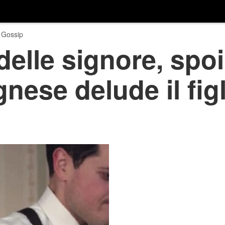
 Gossip
delle signore, spoil
nese delude il figl