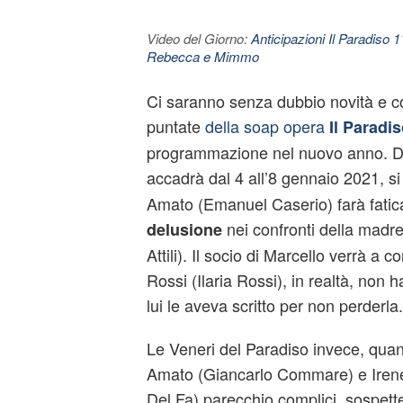
Video del Giorno:
Anticipazioni Il Paradiso 
Rebecca e Mimmo
Ci saranno senza dubbio novità e co
puntate
della soap opera
Il Paradi
programmazione nel nuovo anno. Dag
accadrà dal 4 all’8 gennaio 2021, s
Amato (Emanuel Caserio) farà fatic
nei confronti della madr
delusione
Attili). Il socio di Marcello verrà a
Rossi (Ilaria Rossi), in realtà, non 
lui le aveva scritto per non perderla.
Le Veneri del Paradiso invece, qu
Amato (Giancarlo Commare) e Irene
Del Fa) parecchio complici, sospet