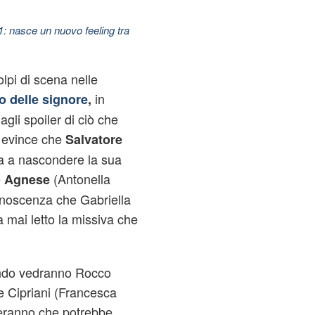
11: nasce un nuovo feeling tra
lpi di scena nelle
in
so delle signore
,
li spoiler di ciò che
i evince che
Salvatore
a a nascondere la sua
e
(Antonella
Agnese
 conoscenza che Gabriella
ha mai letto la missiva che
ando vedranno Rocco
 Cipriani (Francesca
teranno che potrebbe