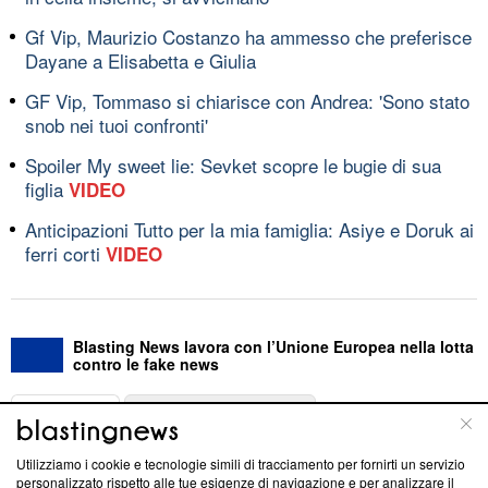
Gf Vip, Maurizio Costanzo ha ammesso che preferisce
Dayane a Elisabetta e Giulia
GF Vip, Tommaso si chiarisce con Andrea: 'Sono stato
snob nei tuoi confronti'
Spoiler My sweet lie: Sevket scopre le bugie di sua
figlia
VIDEO
Anticipazioni Tutto per la mia famiglia: Asiye e Doruk ai
ferri corti
VIDEO
Blasting News lavora con l’Unione Europea nella lotta
contro le fake news
ABOUT
LINEA EDITORIALE
Utilizziamo i cookie e tecnologie simili di tracciamento per fornirti un servizio
Questa sezione offre informazioni trasparenti su Blasting
personalizzato rispetto alle tue esigenze di navigazione e per analizzare il