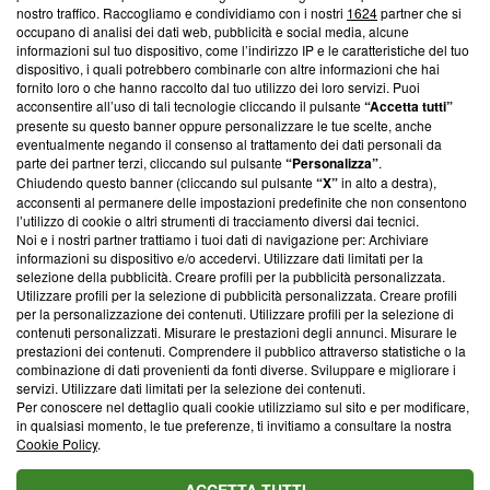
nostro traffico. Raccogliamo e condividiamo con i nostri
1624
partner che si
News, sui nostri processi editoriali e su come ci impegniamo a
occupano di analisi dei dati web, pubblicità e social media, alcune
creare news di qualità. Inoltre, afferma la nostra aderenza a
informazioni sul tuo dispositivo, come l’indirizzo IP e le caratteristiche del tuo
‘Trust Project - News with Integrity’
Blasting News non è
dispositivo, i quali potrebbero combinarle con altre informazioni che hai
ancora membro del programma, ma ha richiesto di farne
fornito loro o che hanno raccolto dal tuo utilizzo dei loro servizi. Puoi
parte; Trust Project non ha ancora effettuato una verifica di
acconsentire all’uso di tali tecnologie cliccando il pulsante
“Accetta tutti”
conformità agli standard.
presente su questo banner oppure personalizzare le tue scelte, anche
eventualmente negando il consenso al trattamento dei dati personali da
parte dei partner terzi, cliccando sul pulsante
“Personalizza”
.
Su di noi
Chiudendo questo banner (cliccando sul pulsante
“X”
in alto a destra),
acconsenti al permanere delle impostazioni predefinite che non consentono
Team editoriale
l’utilizzo di cookie o altri strumenti di tracciamento diversi dai tecnici.
Noi e i nostri partner trattiamo i tuoi dati di navigazione per: Archiviare
Corporate
informazioni su dispositivo e/o accedervi. Utilizzare dati limitati per la
selezione della pubblicità. Creare profili per la pubblicità personalizzata.
Redazione
Utilizzare profili per la selezione di pubblicità personalizzata. Creare profili
per la personalizzazione dei contenuti. Utilizzare profili per la selezione di
Informativa Privacy
contenuti personalizzati. Misurare le prestazioni degli annunci. Misurare le
prestazioni dei contenuti. Comprendere il pubblico attraverso statistiche o la
Cookie Policy
combinazione di dati provenienti da fonti diverse. Sviluppare e migliorare i
servizi. Utilizzare dati limitati per la selezione dei contenuti.
Blasting SA, IDI CHE-247.845.224, Via Carlo Frasca, 3 - 6900
Per conoscere nel dettaglio quali cookie utilizziamo sul sito e per modificare,
Lugano (Svizzera) Tel:
+39 0690258937
in qualsiasi momento, le tue preferenze, ti invitiamo a consultare la nostra
Cookie Policy
.
© 2026 Blasting News
ACCETTA TUTTI