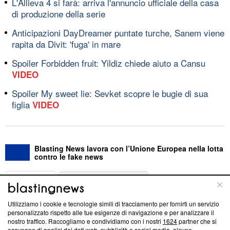
L'Allieva 4 si farà: arriva l'annuncio ufficiale della casa
di produzione della serie
Anticipazioni DayDreamer puntate turche, Sanem viene
rapita da Divit: 'fuga' in mare
Spoiler Forbidden fruit: Yildiz chiede aiuto a Cansu
VIDEO
Spoiler My sweet lie: Sevket scopre le bugie di sua
figlia
VIDEO
Blasting News lavora con l’Unione Europea nella lotta
contro le fake news
ABOUT
LINEA EDITORIALE
Utilizziamo i cookie e tecnologie simili di tracciamento per fornirti un servizio
Questa sezione offre informazioni trasparenti su Blasting
personalizzato rispetto alle tue esigenze di navigazione e per analizzare il
nostro traffico. Raccogliamo e condividiamo con i nostri
1624
partner che si
News, sui nostri processi editoriali e su come ci impegniamo a
occupano di analisi dei dati web, pubblicità e social media, alcune