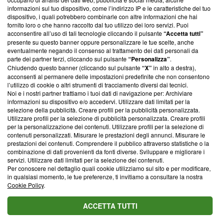
creare news di qualità. Inoltre, afferma la nostra aderenza a
informazioni sul tuo dispositivo, come l’indirizzo IP e le caratteristiche del tuo
‘Trust Project - News with Integrity’
Blasting News non è
dispositivo, i quali potrebbero combinarle con altre informazioni che hai
ancora membro del programma, ma ha richiesto di farne
fornito loro o che hanno raccolto dal tuo utilizzo dei loro servizi. Puoi
parte; Trust Project non ha ancora effettuato una verifica di
acconsentire all’uso di tali tecnologie cliccando il pulsante
“Accetta tutti”
conformità agli standard.
presente su questo banner oppure personalizzare le tue scelte, anche
eventualmente negando il consenso al trattamento dei dati personali da
parte dei partner terzi, cliccando sul pulsante
“Personalizza”
.
Su di noi
Chiudendo questo banner (cliccando sul pulsante
“X”
in alto a destra),
acconsenti al permanere delle impostazioni predefinite che non consentono
Team editoriale
l’utilizzo di cookie o altri strumenti di tracciamento diversi dai tecnici.
Noi e i nostri partner trattiamo i tuoi dati di navigazione per: Archiviare
Corporate
informazioni su dispositivo e/o accedervi. Utilizzare dati limitati per la
selezione della pubblicità. Creare profili per la pubblicità personalizzata.
Redazione
Utilizzare profili per la selezione di pubblicità personalizzata. Creare profili
per la personalizzazione dei contenuti. Utilizzare profili per la selezione di
Informativa Privacy
contenuti personalizzati. Misurare le prestazioni degli annunci. Misurare le
prestazioni dei contenuti. Comprendere il pubblico attraverso statistiche o la
Cookie Policy
combinazione di dati provenienti da fonti diverse. Sviluppare e migliorare i
servizi. Utilizzare dati limitati per la selezione dei contenuti.
Blasting SA, IDI CHE-247.845.224, Via Carlo Frasca, 3 - 6900
Per conoscere nel dettaglio quali cookie utilizziamo sul sito e per modificare,
Lugano (Svizzera) Tel:
+39 0690258937
in qualsiasi momento, le tue preferenze, ti invitiamo a consultare la nostra
Cookie Policy
.
© 2026 Blasting News
ACCETTA TUTTI