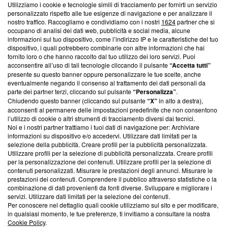
Utilizziamo i cookie e tecnologie simili di tracciamento per fornirti un servizio
Questa sezione offre informazioni trasparenti su Blasting
personalizzato rispetto alle tue esigenze di navigazione e per analizzare il
nostro traffico. Raccogliamo e condividiamo con i nostri
1624
partner che si
News, sui nostri processi editoriali e su come ci impegniamo a
occupano di analisi dei dati web, pubblicità e social media, alcune
creare news di qualità. Inoltre, afferma la nostra aderenza a
informazioni sul tuo dispositivo, come l’indirizzo IP e le caratteristiche del tuo
‘Trust Project - News with Integrity’
Blasting News non è
dispositivo, i quali potrebbero combinarle con altre informazioni che hai
ancora membro del programma, ma ha richiesto di farne
fornito loro o che hanno raccolto dal tuo utilizzo dei loro servizi. Puoi
parte; Trust Project non ha ancora effettuato una verifica di
acconsentire all’uso di tali tecnologie cliccando il pulsante
“Accetta tutti”
conformità agli standard.
presente su questo banner oppure personalizzare le tue scelte, anche
eventualmente negando il consenso al trattamento dei dati personali da
parte dei partner terzi, cliccando sul pulsante
“Personalizza”
.
Su di noi
Chiudendo questo banner (cliccando sul pulsante
“X”
in alto a destra),
acconsenti al permanere delle impostazioni predefinite che non consentono
Team editoriale
l’utilizzo di cookie o altri strumenti di tracciamento diversi dai tecnici.
Noi e i nostri partner trattiamo i tuoi dati di navigazione per: Archiviare
Corporate
informazioni su dispositivo e/o accedervi. Utilizzare dati limitati per la
selezione della pubblicità. Creare profili per la pubblicità personalizzata.
Redazione
Utilizzare profili per la selezione di pubblicità personalizzata. Creare profili
per la personalizzazione dei contenuti. Utilizzare profili per la selezione di
Informativa Privacy
contenuti personalizzati. Misurare le prestazioni degli annunci. Misurare le
prestazioni dei contenuti. Comprendere il pubblico attraverso statistiche o la
Cookie Policy
combinazione di dati provenienti da fonti diverse. Sviluppare e migliorare i
servizi. Utilizzare dati limitati per la selezione dei contenuti.
Blasting SA, IDI CHE-247.845.224, Via Carlo Frasca, 3 - 6900
Per conoscere nel dettaglio quali cookie utilizziamo sul sito e per modificare,
Lugano (Svizzera) Tel:
+39 0690258937
in qualsiasi momento, le tue preferenze, ti invitiamo a consultare la nostra
Cookie Policy
.