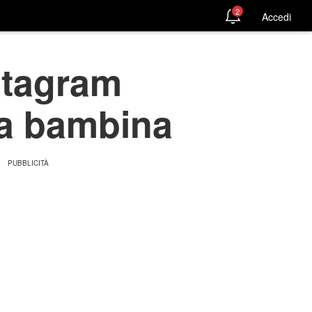
2
Accedi
stagram
sua bambina