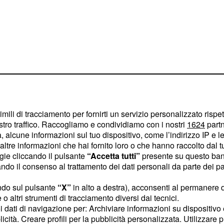
cuoricino all'immagine in
he
la voce di Fedez
che
imili di tracciamento per fornirti un servizio personalizzato rispe
della figlioletta. Chiara e
stro traffico. Raccogliamo e condividiamo con i nostri
1624
partn
atale in compagnia di
 alcune informazioni sul tuo dispositivo, come l’indirizzo IP e le 
ltre informazioni che hai fornito loro o che hanno raccolto dal tuo
gni è oramai alla
ogie cliccando il pulsante
“Accetta tutti”
presente su questo ban
 tratti somatici della
o il consenso al trattamento dei dati personali da parte dei par
arezza.
ndo sul pulsante
“X”
in alto a destra), acconsenti al permanere 
o altri strumenti di tracciamento diversi dai tecnici.
ua bambina
uoi dati di navigazione per: Archiviare informazioni su dispositivo 
licità. Creare profili per la pubblicità personalizzata. Utilizzare p
o