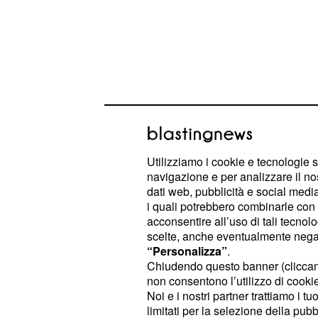
L'imprenditrice ha inoltre messo un 
3D ritraente la bimba. Si sente anc
Utilizziamo i cookie e tecnologie s
si meraviglia della "faccia rilassata" 
navigazione e per analizzare il no
Fedez hanno trascorso le feste di N
dati web, pubblicità e social media,
i quali potrebbero combinarle con a
Leone Lucia. La gravidanza di Ferra
acconsentire all’uso di tali tecnol
28esima settimana e, gradualmente, i
scelte, anche eventualmente negand
bambina acquistano sempre più chi
“Personalizza”
.
Chiudendo questo banner (clicca
non consentono l’utilizzo di cookie 
Chiara Ferragni: la s
Noi e i nostri partner trattiamo i t
limitati per la selezione della pubb
nascerà a fine invern