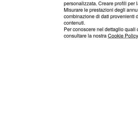
personalizzata. Creare profili per 
Misurare le prestazioni degli annun
In verità, già nel recente passato, d
combinazione di dati provenienti da 
della gravidanza, Chiara Ferragni av
contenuti.
della sua bimba. Il visino della pi
Per conoscere nel dettaglio quali c
consultare la nostra
Cookie Policy
tondo rispetto al fratello maggiore 
essere molto simile a quello del pr