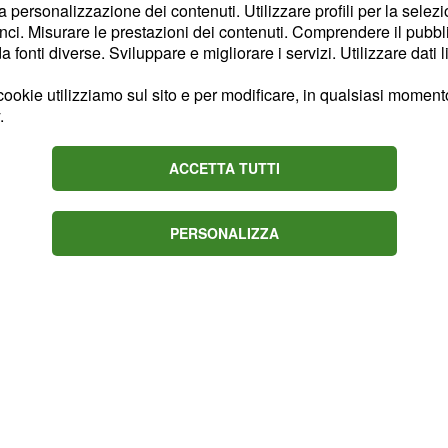
la personalizzazione dei contenuti. Utilizzare profili per la selez
ci. Misurare le prestazioni dei contenuti. Comprendere il pubblic
urante i vari monitoraggi
fonti diverse. Sviluppare e migliorare i servizi. Utilizzare dati l
eva mostrato il volto
ccola sembra essere meno
ookie utilizziamo sul sito e per modificare, in qualsiasi momento,
.
Leo, ma il naso appare
imogenito dei Ferragnez.
ACCETTA TUTTI
PERSONALIZZA