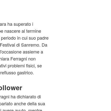
ara ha superato i
be nascere al termine
l periodo in cui suo padre
 Festival di Sanremo. Da
ll'occasione assieme a
hiara Ferragni non
vi problemi fisici, se
eflusso gastrico.
follower
ragni ha dichiarato di
parlato anche della sua
i avere avuto, mentre