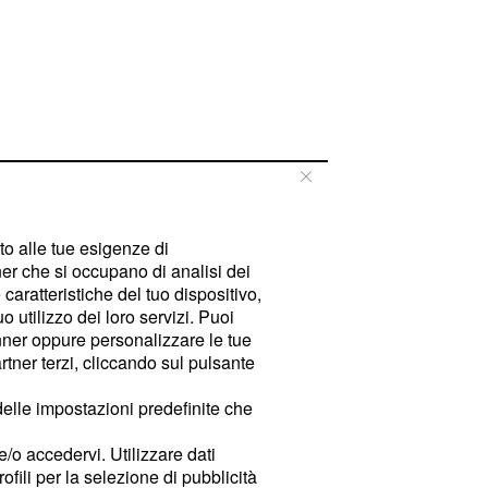
tto alle tue esigenze di
er che si occupano di analisi dei
caratteristiche del tuo dispositivo,
 utilizzo dei loro servizi. Puoi
ner oppure personalizzare le tue
tner terzi, cliccando sul pulsante
delle impostazioni predefinite che
e/o accedervi. Utilizzare dati
rofili per la selezione di pubblicità