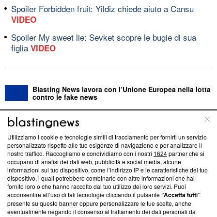
Spoiler Forbidden fruit: Yildiz chiede aiuto a Cansu
VIDEO
Spoiler My sweet lie: Sevket scopre le bugie di sua
figlia
VIDEO
Blasting News lavora con l’Unione Europea nella lotta
contro le fake news
ABOUT
LINEA EDITORIALE
Utilizziamo i cookie e tecnologie simili di tracciamento per fornirti un servizio
personalizzato rispetto alle tue esigenze di navigazione e per analizzare il
Questa sezione offre informazioni trasparenti su Blasting
nostro traffico. Raccogliamo e condividiamo con i nostri
1624
partner che si
News, sui nostri processi editoriali e su come ci impegniamo a
occupano di analisi dei dati web, pubblicità e social media, alcune
creare news di qualità. Inoltre, afferma la nostra aderenza a
informazioni sul tuo dispositivo, come l’indirizzo IP e le caratteristiche del tuo
‘Trust Project - News with Integrity’
Blasting News non è
dispositivo, i quali potrebbero combinarle con altre informazioni che hai
fornito loro o che hanno raccolto dal tuo utilizzo dei loro servizi. Puoi
ancora membro del programma, ma ha richiesto di farne
acconsentire all’uso di tali tecnologie cliccando il pulsante
“Accetta tutti”
parte; Trust Project non ha ancora effettuato una verifica di
presente su questo banner oppure personalizzare le tue scelte, anche
conformità agli standard.
eventualmente negando il consenso al trattamento dei dati personali da