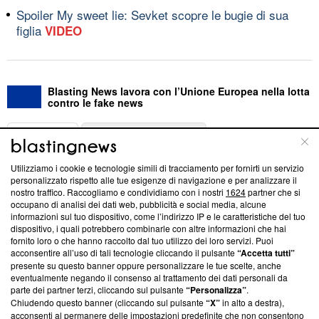
Spoiler My sweet lie: Sevket scopre le bugie di sua
figlia
VIDEO
Blasting News lavora con l’Unione Europea nella lotta
contro le fake news
ABOUT
LINEA EDITORIALE
Utilizziamo i cookie e tecnologie simili di tracciamento per fornirti un servizio
Questa sezione offre informazioni trasparenti su Blasting
personalizzato rispetto alle tue esigenze di navigazione e per analizzare il
nostro traffico. Raccogliamo e condividiamo con i nostri
1624
partner che si
News, sui nostri processi editoriali e su come ci impegniamo a
occupano di analisi dei dati web, pubblicità e social media, alcune
creare news di qualità. Inoltre, afferma la nostra aderenza a
informazioni sul tuo dispositivo, come l’indirizzo IP e le caratteristiche del tuo
‘Trust Project - News with Integrity’
Blasting News non è
dispositivo, i quali potrebbero combinarle con altre informazioni che hai
ancora membro del programma, ma ha richiesto di farne
fornito loro o che hanno raccolto dal tuo utilizzo dei loro servizi. Puoi
parte; Trust Project non ha ancora effettuato una verifica di
acconsentire all’uso di tali tecnologie cliccando il pulsante
“Accetta tutti”
conformità agli standard.
presente su questo banner oppure personalizzare le tue scelte, anche
eventualmente negando il consenso al trattamento dei dati personali da
parte dei partner terzi, cliccando sul pulsante
“Personalizza”
.
Su di noi
Chiudendo questo banner (cliccando sul pulsante
“X”
in alto a destra),
acconsenti al permanere delle impostazioni predefinite che non consentono
Team editoriale