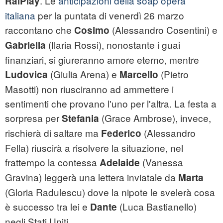
. Le
anticipazioni della soap opera
RaiPlay
italiana
per la puntata di venerdì 26 marzo
raccontano che
(Alessandro Cosentini) e
Cosimo
(Ilaria Rossi), nonostante i guai
Gabriella
finanziari, si giureranno amore eterno, mentre
(Giulia Arena) e
(Pietro
Ludovica
Marcello
Masotti) non riusciranno ad ammettere i
sentimenti che provano l'uno per l'altra. La festa a
sorpresa per
(Grace Ambrose), invece,
Stefania
rischierà di saltare ma
(Alessandro
Federico
Fella) riuscirà a risolvere la situazione, nel
frattempo la contessa
(Vanessa
Adelaide
Gravina) leggerà una lettera inviatale da
Marta
(Gloria Radulescu) dove la nipote le svelerà cosa
è successo tra lei e
(Luca Bastianello)
Dante
negli Stati Uniti.