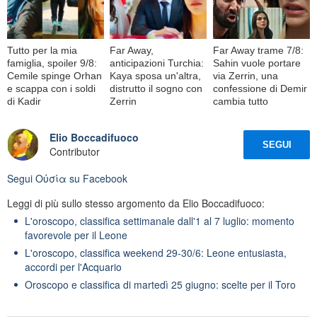
Tutto per la mia
Far Away,
Far Away trame 7/8:
famiglia, spoiler 9/8:
anticipazioni Turchia:
Sahin vuole portare
Cemile spinge Orhan
Kaya sposa un'altra,
via Zerrin, una
e scappa con i soldi
distrutto il sogno con
confessione di Demir
di Kadir
Zerrin
cambia tutto
Elio Boccadifuoco
SEGUI
Contributor
Segui
Oὐσία
su Facebook
Leggi di più sullo stesso argomento da Elio Boccadifuoco:
L'oroscopo, classifica settimanale dall'1 al 7 luglio: momento
favorevole per il Leone
L'oroscopo, classifica weekend 29-30/6: Leone entusiasta,
accordi per l'Acquario
Oroscopo e classifica di martedì 25 giugno: scelte per il Toro