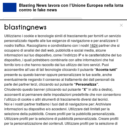
Blasting News lavora con l’Unione Europea nella lotta
contro le fake news
ABOUT
LINEA EDITORIALE
Utilizziamo i cookie e tecnologie simili di tracciamento per fornirti un servizio
Questa sezione offre informazioni trasparenti su Blasting
personalizzato rispetto alle tue esigenze di navigazione e per analizzare il
nostro traffico. Raccogliamo e condividiamo con i nostri
1624
partner che si
News, sui nostri processi editoriali e su come ci impegniamo a
occupano di analisi dei dati web, pubblicità e social media, alcune
creare news di qualità. Inoltre, afferma la nostra aderenza a
informazioni sul tuo dispositivo, come l’indirizzo IP e le caratteristiche del tuo
‘Trust Project - News with Integrity’
Blasting News non è
dispositivo, i quali potrebbero combinarle con altre informazioni che hai
ancora membro del programma, ma ha richiesto di farne
fornito loro o che hanno raccolto dal tuo utilizzo dei loro servizi. Puoi
parte; Trust Project non ha ancora effettuato una verifica di
acconsentire all’uso di tali tecnologie cliccando il pulsante
“Accetta tutti”
conformità agli standard.
presente su questo banner oppure personalizzare le tue scelte, anche
eventualmente negando il consenso al trattamento dei dati personali da
parte dei partner terzi, cliccando sul pulsante
“Personalizza”
.
Su di noi
Chiudendo questo banner (cliccando sul pulsante
“X”
in alto a destra),
acconsenti al permanere delle impostazioni predefinite che non consentono
Team editoriale
l’utilizzo di cookie o altri strumenti di tracciamento diversi dai tecnici.
Noi e i nostri partner trattiamo i tuoi dati di navigazione per: Archiviare
Corporate
informazioni su dispositivo e/o accedervi. Utilizzare dati limitati per la
selezione della pubblicità. Creare profili per la pubblicità personalizzata.
Redazione
Utilizzare profili per la selezione di pubblicità personalizzata. Creare profili
per la personalizzazione dei contenuti. Utilizzare profili per la selezione di
Informativa Privacy