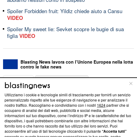
Spoiler Forbidden fruit: Yildiz chiede aiuto a Cansu
VIDEO
Spoiler My sweet lie: Sevket scopre le bugie di sua
figlia
VIDEO
Blasting News lavora con l’Unione Europea nella lotta
contro le fake news
ABOUT
LINEA EDITORIALE
Utilizziamo i cookie e tecnologie simili di tracciamento per fornirti un servizio
Questa sezione offre informazioni trasparenti su Blasting
personalizzato rispetto alle tue esigenze di navigazione e per analizzare il
nostro traffico. Raccogliamo e condividiamo con i nostri
1624
partner che si
News, sui nostri processi editoriali e su come ci impegniamo a
occupano di analisi dei dati web, pubblicità e social media, alcune
creare news di qualità. Inoltre, afferma la nostra aderenza a
informazioni sul tuo dispositivo, come l’indirizzo IP e le caratteristiche del tuo
‘Trust Project - News with Integrity’
Blasting News non è
dispositivo, i quali potrebbero combinarle con altre informazioni che hai
ancora membro del programma, ma ha richiesto di farne
fornito loro o che hanno raccolto dal tuo utilizzo dei loro servizi. Puoi
parte; Trust Project non ha ancora effettuato una verifica di
acconsentire all’uso di tali tecnologie cliccando il pulsante
“Accetta tutti”
conformità agli standard.
presente su questo banner oppure personalizzare le tue scelte, anche