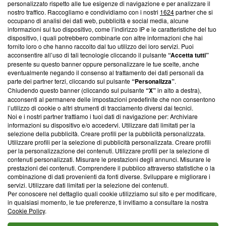
personalizzato rispetto alle tue esigenze di navigazione e per analizzare il
Questa sezione offre informazioni trasparenti su Blasting
nostro traffico. Raccogliamo e condividiamo con i nostri
1624
partner che si
News, sui nostri processi editoriali e su come ci impegniamo a
occupano di analisi dei dati web, pubblicità e social media, alcune
creare news di qualità. Inoltre, afferma la nostra aderenza a
informazioni sul tuo dispositivo, come l’indirizzo IP e le caratteristiche del tuo
‘Trust Project - News with Integrity’
Blasting News non è
dispositivo, i quali potrebbero combinarle con altre informazioni che hai
fornito loro o che hanno raccolto dal tuo utilizzo dei loro servizi. Puoi
ancora membro del programma, ma ha richiesto di farne
acconsentire all’uso di tali tecnologie cliccando il pulsante
“Accetta tutti”
parte; Trust Project non ha ancora effettuato una verifica di
presente su questo banner oppure personalizzare le tue scelte, anche
conformità agli standard.
eventualmente negando il consenso al trattamento dei dati personali da
parte dei partner terzi, cliccando sul pulsante
“Personalizza”
.
Su di noi
Chiudendo questo banner (cliccando sul pulsante
“X”
in alto a destra),
acconsenti al permanere delle impostazioni predefinite che non consentono
Team editoriale
l’utilizzo di cookie o altri strumenti di tracciamento diversi dai tecnici.
Noi e i nostri partner trattiamo i tuoi dati di navigazione per: Archiviare
Corporate
informazioni su dispositivo e/o accedervi. Utilizzare dati limitati per la
selezione della pubblicità. Creare profili per la pubblicità personalizzata.
Redazione
Utilizzare profili per la selezione di pubblicità personalizzata. Creare profili
per la personalizzazione dei contenuti. Utilizzare profili per la selezione di
Informativa Privacy
contenuti personalizzati. Misurare le prestazioni degli annunci. Misurare le
prestazioni dei contenuti. Comprendere il pubblico attraverso statistiche o la
Cookie Policy
combinazione di dati provenienti da fonti diverse. Sviluppare e migliorare i
servizi. Utilizzare dati limitati per la selezione dei contenuti.
Per conoscere nel dettaglio quali cookie utilizziamo sul sito e per modificare,
Blasting SA, IDI CHE-247.845.224, Via Carlo Frasca, 3 - 6900
in qualsiasi momento, le tue preferenze, ti invitiamo a consultare la nostra
Lugano (Svizzera) Tel:
+39 0690258937
Cookie Policy
.
© 2026 Blasting News