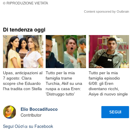
© RIPRODUZIONE VIETATA
Content sponsored by Outbrain
Di tendenza oggi
Upas, anticipazioni al
Tutto per la mia
Tutto per la mia
7 agosto: Clara
famiglia trame
famiglia episodio
scopre che Eduardo
Turchia, Akif su una
6/08: gli Eren
l'ha tradita con Stella
ruspa a casa Eren:
diventano ricchi,
'Distruggo tutto'
Asiye di nuovo single
Elio Boccadifuoco
SEGUI
Contributor
Segui
Oὐσία
su Facebook