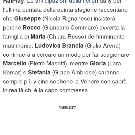
. Le
anticipazioni della fiction
daily per
RaiPlay
l'ultima puntata della quinta stagione raccontano
che
(Nicola Rignanese) insisterà
Giuseppe
perché
(Giancarlo Commare) avverta la
Rocco
famiglia di
(Chiara Russo) dell'imminente
Maria
matrimonio.
(Giulia Arena)
Ludovica Brancia
continuerà a cercare un modo per far scagionare
(Pietro Masotti), mentre
(Lara
Marcello
Gloria
Komar) e
(Grace Ambrose) saranno
Stefania
sempre più vicine sebbene la Venere non saprà
in realtà chi è la capo commessa.