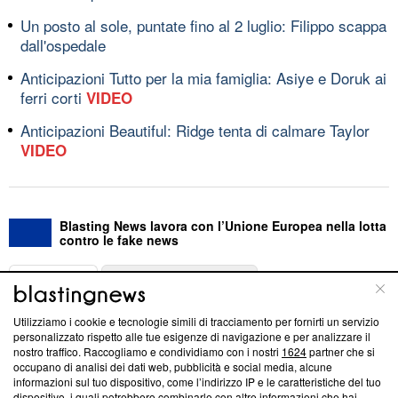
Un posto al sole, puntate fino al 2 luglio: Filippo scappa
dall'ospedale
Anticipazioni Tutto per la mia famiglia: Asiye e Doruk ai
ferri corti
VIDEO
Anticipazioni Beautiful: Ridge tenta di calmare Taylor
VIDEO
Blasting News lavora con l’Unione Europea nella lotta
contro le fake news
ABOUT
LINEA EDITORIALE
Utilizziamo i cookie e tecnologie simili di tracciamento per fornirti un servizio
Questa sezione offre informazioni trasparenti su Blasting
personalizzato rispetto alle tue esigenze di navigazione e per analizzare il
nostro traffico. Raccogliamo e condividiamo con i nostri
1624
partner che si
News, sui nostri processi editoriali e su come ci impegniamo a
occupano di analisi dei dati web, pubblicità e social media, alcune
creare news di qualità. Inoltre, afferma la nostra aderenza a
informazioni sul tuo dispositivo, come l’indirizzo IP e le caratteristiche del tuo
‘Trust Project - News with Integrity’
Blasting News non è
dispositivo, i quali potrebbero combinarle con altre informazioni che hai