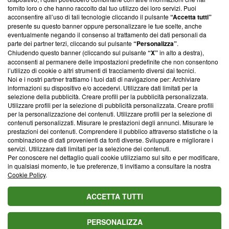
ancora membro del programma, ma ha richiesto di farne
fornito loro o che hanno raccolto dal tuo utilizzo dei loro servizi. Puoi
parte; Trust Project non ha ancora effettuato una verifica di
acconsentire all’uso di tali tecnologie cliccando il pulsante
“Accetta tutti”
conformità agli standard.
presente su questo banner oppure personalizzare le tue scelte, anche
eventualmente negando il consenso al trattamento dei dati personali da
parte dei partner terzi, cliccando sul pulsante
“Personalizza”
.
Su di noi
Chiudendo questo banner (cliccando sul pulsante
“X”
in alto a destra),
acconsenti al permanere delle impostazioni predefinite che non consentono
Team editoriale
l’utilizzo di cookie o altri strumenti di tracciamento diversi dai tecnici.
Noi e i nostri partner trattiamo i tuoi dati di navigazione per: Archiviare
Corporate
informazioni su dispositivo e/o accedervi. Utilizzare dati limitati per la
selezione della pubblicità. Creare profili per la pubblicità personalizzata.
Redazione
Utilizzare profili per la selezione di pubblicità personalizzata. Creare profili
per la personalizzazione dei contenuti. Utilizzare profili per la selezione di
Informativa Privacy
contenuti personalizzati. Misurare le prestazioni degli annunci. Misurare le
prestazioni dei contenuti. Comprendere il pubblico attraverso statistiche o la
Cookie Policy
combinazione di dati provenienti da fonti diverse. Sviluppare e migliorare i
servizi. Utilizzare dati limitati per la selezione dei contenuti.
Blasting SA, IDI CHE-247.845.224, Via Carlo Frasca, 3 - 6900
Per conoscere nel dettaglio quali cookie utilizziamo sul sito e per modificare,
Lugano (Svizzera) Tel:
+39 0690258937
in qualsiasi momento, le tue preferenze, ti invitiamo a consultare la nostra
Cookie Policy
.
© 2026 Blasting News
ACCETTA TUTTI
PERSONALIZZA