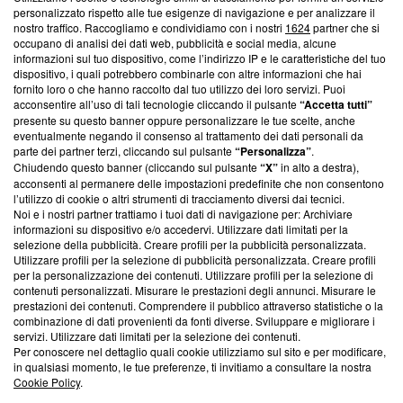
Questa sezione offre informazioni trasparenti su Blasting
personalizzato rispetto alle tue esigenze di navigazione e per analizzare il
nostro traffico. Raccogliamo e condividiamo con i nostri
1624
partner che si
News, sui nostri processi editoriali e su come ci impegniamo a
occupano di analisi dei dati web, pubblicità e social media, alcune
creare news di qualità. Inoltre, afferma la nostra aderenza a
informazioni sul tuo dispositivo, come l’indirizzo IP e le caratteristiche del tuo
‘Trust Project - News with Integrity’
Blasting News non è
dispositivo, i quali potrebbero combinarle con altre informazioni che hai
ancora membro del programma, ma ha richiesto di farne
fornito loro o che hanno raccolto dal tuo utilizzo dei loro servizi. Puoi
parte; Trust Project non ha ancora effettuato una verifica di
acconsentire all’uso di tali tecnologie cliccando il pulsante
“Accetta tutti”
conformità agli standard.
presente su questo banner oppure personalizzare le tue scelte, anche
eventualmente negando il consenso al trattamento dei dati personali da
parte dei partner terzi, cliccando sul pulsante
“Personalizza”
.
Su di noi
Chiudendo questo banner (cliccando sul pulsante
“X”
in alto a destra),
acconsenti al permanere delle impostazioni predefinite che non consentono
Team editoriale
l’utilizzo di cookie o altri strumenti di tracciamento diversi dai tecnici.
Noi e i nostri partner trattiamo i tuoi dati di navigazione per: Archiviare
Corporate
informazioni su dispositivo e/o accedervi. Utilizzare dati limitati per la
selezione della pubblicità. Creare profili per la pubblicità personalizzata.
Redazione
Utilizzare profili per la selezione di pubblicità personalizzata. Creare profili
per la personalizzazione dei contenuti. Utilizzare profili per la selezione di
Informativa Privacy
contenuti personalizzati. Misurare le prestazioni degli annunci. Misurare le
prestazioni dei contenuti. Comprendere il pubblico attraverso statistiche o la
Cookie Policy
combinazione di dati provenienti da fonti diverse. Sviluppare e migliorare i
servizi. Utilizzare dati limitati per la selezione dei contenuti.
Blasting SA, IDI CHE-247.845.224, Via Carlo Frasca, 3 - 6900
Per conoscere nel dettaglio quali cookie utilizziamo sul sito e per modificare,
Lugano (Svizzera) Tel:
+39 0690258937
in qualsiasi momento, le tue preferenze, ti invitiamo a consultare la nostra
Cookie Policy
.
© 2026 Blasting News