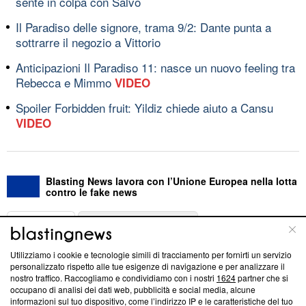
sente in colpa con Salvo
Il Paradiso delle signore, trama 9/2: Dante punta a
sottrarre il negozio a Vittorio
Anticipazioni Il Paradiso 11: nasce un nuovo feeling tra
Rebecca e Mimmo
VIDEO
Spoiler Forbidden fruit: Yildiz chiede aiuto a Cansu
VIDEO
Blasting News lavora con l’Unione Europea nella lotta
contro le fake news
ABOUT
LINEA EDITORIALE
Utilizziamo i cookie e tecnologie simili di tracciamento per fornirti un servizio
Questa sezione offre informazioni trasparenti su Blasting
personalizzato rispetto alle tue esigenze di navigazione e per analizzare il
nostro traffico. Raccogliamo e condividiamo con i nostri
1624
partner che si
News, sui nostri processi editoriali e su come ci impegniamo a
occupano di analisi dei dati web, pubblicità e social media, alcune
creare news di qualità. Inoltre, afferma la nostra aderenza a
informazioni sul tuo dispositivo, come l’indirizzo IP e le caratteristiche del tuo