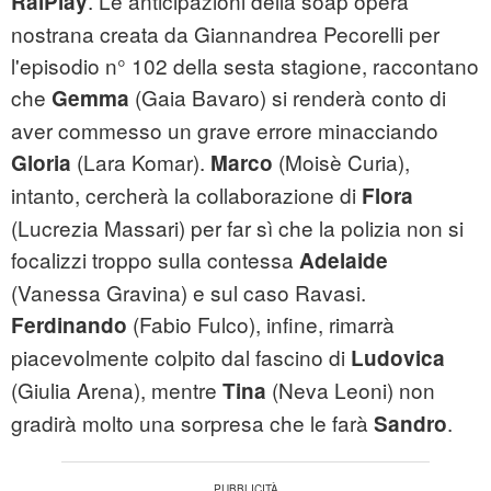
. Le anticipazioni della soap opera
RaiPlay
nostrana creata da Giannandrea Pecorelli per
l'episodio n° 102 della sesta stagione, raccontano
che
(Gaia Bavaro) si renderà conto di
Gemma
aver commesso un grave errore minacciando
(Lara Komar).
(Moisè Curia),
Gloria
Marco
intanto, cercherà la collaborazione di
Flora
(Lucrezia Massari) per far sì che la polizia non si
focalizzi troppo sulla contessa
Adelaide
(Vanessa Gravina) e sul caso Ravasi.
(Fabio Fulco), infine, rimarrà
Ferdinando
piacevolmente colpito dal fascino di
Ludovica
(Giulia Arena), mentre
(Neva Leoni) non
Tina
gradirà molto una sorpresa che le farà
.
Sandro