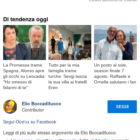
Content sponsored by Outbrain
Di tendenza oggi
La Promessa trame
Tutto per la mia
Un posto al sole,
Spagna, Alonso apre
famiglia trame
season finale 7
gli occhi su Leocadia:
turche: Sevgi lascia
agosto: Raffaele e
"Ho smesso di
la sua villa ai fratelli
Ornella salutano i fan
fidarmi di te"
Eren
Elio Boccadifuoco
SEGUI
Contributor
Segui
Oὐσία
su Facebook
Leggi di più sullo stesso argomento da Elio Boccadifuoco: