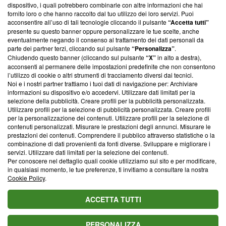
‘Trust Project - News with Integrity’
Blasting News non è
dispositivo, i quali potrebbero combinarle con altre informazioni che hai
ancora membro del programma, ma ha richiesto di farne
fornito loro o che hanno raccolto dal tuo utilizzo dei loro servizi. Puoi
parte; Trust Project non ha ancora effettuato una verifica di
acconsentire all’uso di tali tecnologie cliccando il pulsante
“Accetta tutti”
conformità agli standard.
presente su questo banner oppure personalizzare le tue scelte, anche
eventualmente negando il consenso al trattamento dei dati personali da
parte dei partner terzi, cliccando sul pulsante
“Personalizza”
.
Su di noi
Chiudendo questo banner (cliccando sul pulsante
“X”
in alto a destra),
acconsenti al permanere delle impostazioni predefinite che non consentono
Team editoriale
l’utilizzo di cookie o altri strumenti di tracciamento diversi dai tecnici.
Noi e i nostri partner trattiamo i tuoi dati di navigazione per: Archiviare
Corporate
informazioni su dispositivo e/o accedervi. Utilizzare dati limitati per la
selezione della pubblicità. Creare profili per la pubblicità personalizzata.
Redazione
Utilizzare profili per la selezione di pubblicità personalizzata. Creare profili
per la personalizzazione dei contenuti. Utilizzare profili per la selezione di
Informativa Privacy
contenuti personalizzati. Misurare le prestazioni degli annunci. Misurare le
prestazioni dei contenuti. Comprendere il pubblico attraverso statistiche o la
Cookie Policy
combinazione di dati provenienti da fonti diverse. Sviluppare e migliorare i
servizi. Utilizzare dati limitati per la selezione dei contenuti.
Blasting SA, IDI CHE-247.845.224, Via Carlo Frasca, 3 - 6900
Per conoscere nel dettaglio quali cookie utilizziamo sul sito e per modificare,
Lugano (Svizzera) Tel:
+39 0690258937
in qualsiasi momento, le tue preferenze, ti invitiamo a consultare la nostra
Cookie Policy
.
© 2026 Blasting News
ACCETTA TUTTI
PERSONALIZZA