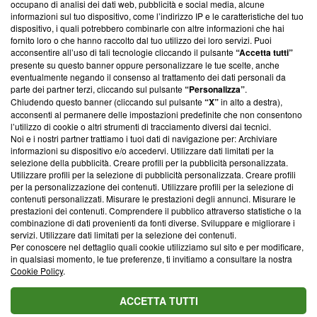
occupano di analisi dei dati web, pubblicità e social media, alcune
creare news di qualità. Inoltre, afferma la nostra aderenza a
informazioni sul tuo dispositivo, come l’indirizzo IP e le caratteristiche del tuo
‘Trust Project - News with Integrity’
Blasting News non è
dispositivo, i quali potrebbero combinarle con altre informazioni che hai
ancora membro del programma, ma ha richiesto di farne
fornito loro o che hanno raccolto dal tuo utilizzo dei loro servizi. Puoi
parte; Trust Project non ha ancora effettuato una verifica di
acconsentire all’uso di tali tecnologie cliccando il pulsante
“Accetta tutti”
conformità agli standard.
presente su questo banner oppure personalizzare le tue scelte, anche
eventualmente negando il consenso al trattamento dei dati personali da
parte dei partner terzi, cliccando sul pulsante
“Personalizza”
.
Su di noi
Chiudendo questo banner (cliccando sul pulsante
“X”
in alto a destra),
acconsenti al permanere delle impostazioni predefinite che non consentono
Team editoriale
l’utilizzo di cookie o altri strumenti di tracciamento diversi dai tecnici.
Noi e i nostri partner trattiamo i tuoi dati di navigazione per: Archiviare
Corporate
informazioni su dispositivo e/o accedervi. Utilizzare dati limitati per la
selezione della pubblicità. Creare profili per la pubblicità personalizzata.
Redazione
Utilizzare profili per la selezione di pubblicità personalizzata. Creare profili
per la personalizzazione dei contenuti. Utilizzare profili per la selezione di
Informativa Privacy
contenuti personalizzati. Misurare le prestazioni degli annunci. Misurare le
prestazioni dei contenuti. Comprendere il pubblico attraverso statistiche o la
Cookie Policy
combinazione di dati provenienti da fonti diverse. Sviluppare e migliorare i
servizi. Utilizzare dati limitati per la selezione dei contenuti.
Blasting SA, IDI CHE-247.845.224, Via Carlo Frasca, 3 - 6900
Per conoscere nel dettaglio quali cookie utilizziamo sul sito e per modificare,
Lugano (Svizzera) Tel:
+39 0690258937
in qualsiasi momento, le tue preferenze, ti invitiamo a consultare la nostra
Cookie Policy
.
© 2026 Blasting News
ACCETTA TUTTI