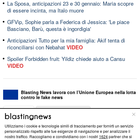
La Sposa, anticipazioni 23 e 30 gennaio: Maria scopre
di essere incinta, ma Italo muore
GFVip, Sophie parla a Federica di Jessica: 'Le piace
Basciano, Barù, questa è ingordigia'
Anticipazioni Tutto per la mia famiglia: Akif tenta di
riconciliarsi con Nebahat
VIDEO
Spoiler Forbidden fruit: Yildiz chiede aiuto a Cansu
VIDEO
Blasting News lavora con l’Unione Europea nella lotta
contro le fake news
ABOUT
LINEA EDITORIALE
Utilizziamo i cookie e tecnologie simili di tracciamento per fornirti un servizio
Questa sezione offre informazioni trasparenti su Blasting
personalizzato rispetto alle tue esigenze di navigazione e per analizzare il
nostro traffico. Raccogliamo e condividiamo con i nostri
1624
partner che si
News, sui nostri processi editoriali e su come ci impegniamo a