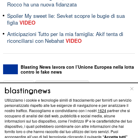
Rocco ha una nuova fidanzata
Spoiler My sweet lie: Sevket scopre le bugie di sua
figlia
VIDEO
Anticipazioni Tutto per la mia famiglia: Akif tenta di
riconciliarsi con Nebahat
VIDEO
Blasting News lavora con l’Unione Europea nella lotta
contro le fake news
ABOUT
LINEA EDITORIALE
Utilizziamo i cookie e tecnologie simili di tracciamento per fornirti un servizio
Questa sezione offre informazioni trasparenti su Blasting
personalizzato rispetto alle tue esigenze di navigazione e per analizzare il
nostro traffico. Raccogliamo e condividiamo con i nostri
1624
partner che si
News, sui nostri processi editoriali e su come ci impegniamo a
occupano di analisi dei dati web, pubblicità e social media, alcune
creare news di qualità. Inoltre, afferma la nostra aderenza a
informazioni sul tuo dispositivo, come l’indirizzo IP e le caratteristiche del tuo
‘Trust Project - News with Integrity’
Blasting News non è
dispositivo, i quali potrebbero combinarle con altre informazioni che hai
ancora membro del programma, ma ha richiesto di farne
fornito loro o che hanno raccolto dal tuo utilizzo dei loro servizi. Puoi
parte; Trust Project non ha ancora effettuato una verifica di
acconsentire all’uso di tali tecnologie cliccando il pulsante
“Accetta tutti”