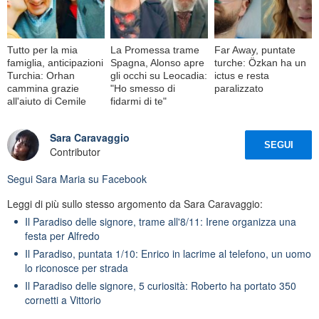
Tutto per la mia
La Promessa trame
Far Away, puntate
famiglia, anticipazioni
Spagna, Alonso apre
turche: Özkan ha un
Turchia: Orhan
gli occhi su Leocadia:
ictus e resta
cammina grazie
"Ho smesso di
paralizzato
all'aiuto di Cemile
fidarmi di te"
Sara Caravaggio
SEGUI
Contributor
Segui
Sara Maria
su Facebook
Leggi di più sullo stesso argomento da Sara Caravaggio:
Il Paradiso delle signore, trame all'8/11: Irene organizza una
festa per Alfredo
Il Paradiso, puntata 1/10: Enrico in lacrime al telefono, un uomo
lo riconosce per strada
Il Paradiso delle signore, 5 curiosità: Roberto ha portato 350
cornetti a Vittorio