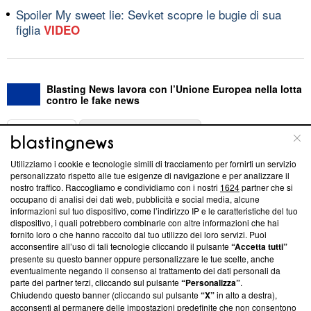
Spoiler My sweet lie: Sevket scopre le bugie di sua
figlia
VIDEO
Blasting News lavora con l’Unione Europea nella lotta
contro le fake news
ABOUT
LINEA EDITORIALE
Utilizziamo i cookie e tecnologie simili di tracciamento per fornirti un servizio
Questa sezione offre informazioni trasparenti su Blasting
personalizzato rispetto alle tue esigenze di navigazione e per analizzare il
nostro traffico. Raccogliamo e condividiamo con i nostri
1624
partner che si
News, sui nostri processi editoriali e su come ci impegniamo a
occupano di analisi dei dati web, pubblicità e social media, alcune
creare news di qualità. Inoltre, afferma la nostra aderenza a
informazioni sul tuo dispositivo, come l’indirizzo IP e le caratteristiche del tuo
‘Trust Project - News with Integrity’
Blasting News non è
dispositivo, i quali potrebbero combinarle con altre informazioni che hai
ancora membro del programma, ma ha richiesto di farne
fornito loro o che hanno raccolto dal tuo utilizzo dei loro servizi. Puoi
parte; Trust Project non ha ancora effettuato una verifica di
acconsentire all’uso di tali tecnologie cliccando il pulsante
“Accetta tutti”
conformità agli standard.
presente su questo banner oppure personalizzare le tue scelte, anche
eventualmente negando il consenso al trattamento dei dati personali da
parte dei partner terzi, cliccando sul pulsante
“Personalizza”
.
Su di noi
Chiudendo questo banner (cliccando sul pulsante
“X”
in alto a destra),
acconsenti al permanere delle impostazioni predefinite che non consentono
Team editoriale