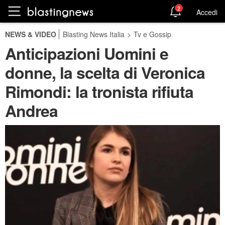
2
Accedi
NEWS & VIDEO
Blasting News Italia
>
Tv e Gossip
Anticipazioni Uomini e
donne, la scelta di Veronica
Rimondi: la tronista rifiuta
Andrea