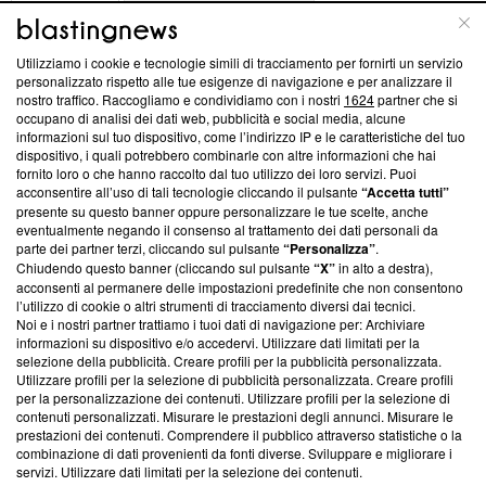
ABOUT
LINEA EDITORIALE
Utilizziamo i cookie e tecnologie simili di tracciamento per fornirti un servizio
Questa sezione offre informazioni trasparenti su Blasting
personalizzato rispetto alle tue esigenze di navigazione e per analizzare il
nostro traffico. Raccogliamo e condividiamo con i nostri
1624
partner che si
News, sui nostri processi editoriali e su come ci impegniamo a
occupano di analisi dei dati web, pubblicità e social media, alcune
creare news di qualità. Inoltre, afferma la nostra aderenza a
informazioni sul tuo dispositivo, come l’indirizzo IP e le caratteristiche del tuo
‘Trust Project - News with Integrity’
Blasting News non è
dispositivo, i quali potrebbero combinarle con altre informazioni che hai
ancora membro del programma, ma ha richiesto di farne
fornito loro o che hanno raccolto dal tuo utilizzo dei loro servizi. Puoi
parte; Trust Project non ha ancora effettuato una verifica di
acconsentire all’uso di tali tecnologie cliccando il pulsante
“Accetta tutti”
conformità agli standard.
presente su questo banner oppure personalizzare le tue scelte, anche
eventualmente negando il consenso al trattamento dei dati personali da
parte dei partner terzi, cliccando sul pulsante
“Personalizza”
.
Su di noi
Chiudendo questo banner (cliccando sul pulsante
“X”
in alto a destra),
acconsenti al permanere delle impostazioni predefinite che non consentono
Team editoriale
l’utilizzo di cookie o altri strumenti di tracciamento diversi dai tecnici.
Noi e i nostri partner trattiamo i tuoi dati di navigazione per: Archiviare
Corporate
informazioni su dispositivo e/o accedervi. Utilizzare dati limitati per la
selezione della pubblicità. Creare profili per la pubblicità personalizzata.
Redazione
Utilizzare profili per la selezione di pubblicità personalizzata. Creare profili
per la personalizzazione dei contenuti. Utilizzare profili per la selezione di
Informativa Privacy
contenuti personalizzati. Misurare le prestazioni degli annunci. Misurare le
prestazioni dei contenuti. Comprendere il pubblico attraverso statistiche o la
Cookie Policy
combinazione di dati provenienti da fonti diverse. Sviluppare e migliorare i
servizi. Utilizzare dati limitati per la selezione dei contenuti.
Blasting SA, IDI CHE-247.845.224, Via Carlo Frasca, 3 - 6900