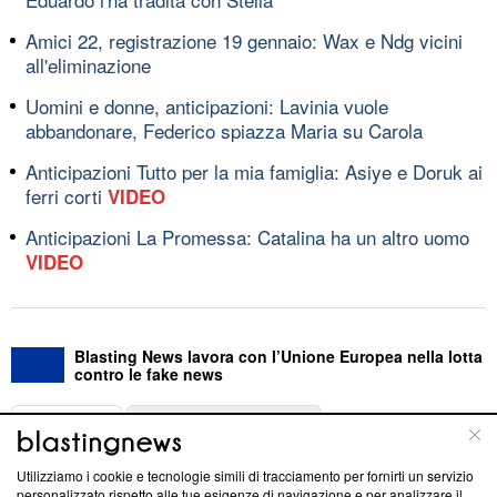
Amici 22, registrazione 19 gennaio: Wax e Ndg vicini
all'eliminazione
Uomini e donne, anticipazioni: Lavinia vuole
abbandonare, Federico spiazza Maria su Carola
Anticipazioni Tutto per la mia famiglia: Asiye e Doruk ai
ferri corti
VIDEO
Anticipazioni La Promessa: Catalina ha un altro uomo
VIDEO
Blasting News lavora con l’Unione Europea nella lotta
contro le fake news
ABOUT
LINEA EDITORIALE
Utilizziamo i cookie e tecnologie simili di tracciamento per fornirti un servizio
Questa sezione offre informazioni trasparenti su Blasting
personalizzato rispetto alle tue esigenze di navigazione e per analizzare il