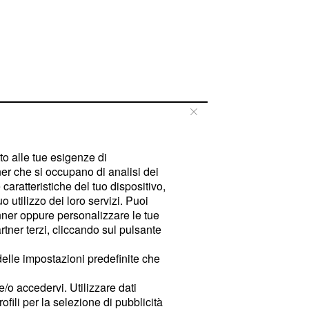
tto alle tue esigenze di
er che si occupano di analisi dei
caratteristiche del tuo dispositivo,
 utilizzo dei loro servizi. Puoi
ner oppure personalizzare le tue
tner terzi, cliccando sul pulsante
delle impostazioni predefinite che
e/o accedervi. Utilizzare dati
rofili per la selezione di pubblicità