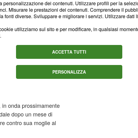
la personalizzazione dei contenuti. Utilizzare profili per la selez
tore infatti non vorrà più
ci. Misurare le prestazioni dei contenuti. Comprendere il pubblic
do lui di averlo tradito
fonti diverse. Sviluppare e migliorare i servizi. Utilizzare dati l
man le toglierà la
ookie utilizziamo sul sito e per modificare, in qualsiasi momento,
na decisione che scatenerà
.
à a sparare in pieno petto
così sarà condotta in
ACCETTA TUTTI
toposto ad una delicata
PERSONALIZZA
maz di
a, in onda prossimamente
edale dopo un mese di
re contro sua moglie al