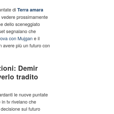
untate di
Terra amara
di vedere prossimamente
me dello sceneggiato
aset segnalano che
rova con Mujgan
e il
n avere più un futuro con
zioni: Demir
erlo tradito
ardanti le nuove puntate
in tv rivelano che
decisione sul futuro