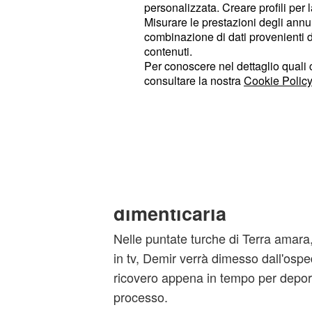
personalizzata. Creare profili per 
complice di Yilmaz. Il ricco imprendi
Misurare le prestazioni degli annun
sapere niente della moglie, rea secon
combinazione di dati provenienti da 
con il rivale. Pertanto, il giovane Ya
contenuti.
Per conoscere nel dettaglio quali c
possibilità di vedere i suoi figli. U
consultare la nostra
Cookie Policy
l'ira di Zuleyha, la quale non esiter
a Demir (Murat Ünalmış). La donna 
carcere mentre suo marito verrà sot
operazione per salvargli la vita.
Zuleyha chiede ad Yil
dimenticarla
Nelle puntate turche di Terra amar
in tv, Demir verrà dimesso dall'osp
ricovero appena in tempo per depor
processo.