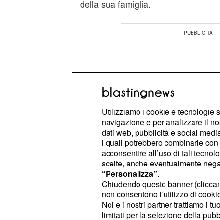
della sua famiglia.
Utilizziamo i cookie e tecnologie s
navigazione e per analizzare il no
dati web, pubblicità e social media,
i quali potrebbero combinarle con a
acconsentire all’uso di tali tecnol
scelte, anche eventualmente negand
“Personalizza”
.
Chiudendo questo banner (clicca
non consentono l’utilizzo di cookie 
Tutto inizierà quando
caccerà
Demir
Noi e i nostri partner trattiamo i t
(Hilal Altınbilek) dopo aver visionat
limitati per la selezione della pubb