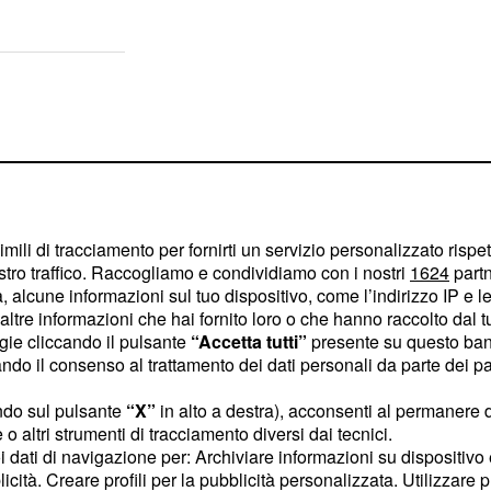
imili di tracciamento per fornirti un servizio personalizzato rispe
stro traffico. Raccogliamo e condividiamo con i nostri
1624
partn
 alcune informazioni sul tuo dispositivo, come l’indirizzo IP e le 
ltre informazioni che hai fornito loro o che hanno raccolto dal tuo
ogie cliccando il pulsante
“Accetta tutti”
presente su questo ban
o il consenso al trattamento dei dati personali da parte dei par
ndo sul pulsante
“X”
in alto a destra), acconsenti al permanere 
o altri strumenti di tracciamento diversi dai tecnici.
 fuori di casa
Zuleyha
uoi dati di navigazione per: Archiviare informazioni su dispositivo 
o un video in cui appare
licità. Creare profili per la pubblicità personalizzata. Utilizzare p