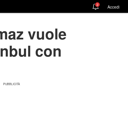
2
Accedi
lmaz vuole
anbul con