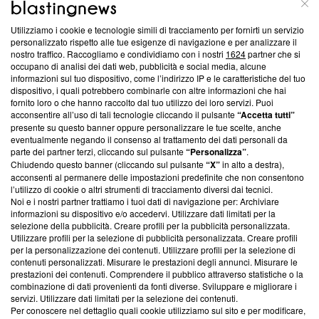
ABOUT
LINEA EDITORIALE
Utilizziamo i cookie e tecnologie simili di tracciamento per fornirti un servizio
Questa sezione offre informazioni trasparenti su Blasting
personalizzato rispetto alle tue esigenze di navigazione e per analizzare il
nostro traffico. Raccogliamo e condividiamo con i nostri
1624
partner che si
News, sui nostri processi editoriali e su come ci impegniamo a
occupano di analisi dei dati web, pubblicità e social media, alcune
creare news di qualità. Inoltre, afferma la nostra aderenza a
informazioni sul tuo dispositivo, come l’indirizzo IP e le caratteristiche del tuo
‘Trust Project - News with Integrity’
Blasting News non è
dispositivo, i quali potrebbero combinarle con altre informazioni che hai
ancora membro del programma, ma ha richiesto di farne
fornito loro o che hanno raccolto dal tuo utilizzo dei loro servizi. Puoi
parte; Trust Project non ha ancora effettuato una verifica di
acconsentire all’uso di tali tecnologie cliccando il pulsante
“Accetta tutti”
conformità agli standard.
presente su questo banner oppure personalizzare le tue scelte, anche
eventualmente negando il consenso al trattamento dei dati personali da
parte dei partner terzi, cliccando sul pulsante
“Personalizza”
.
Su di noi
Chiudendo questo banner (cliccando sul pulsante
“X”
in alto a destra),
acconsenti al permanere delle impostazioni predefinite che non consentono
Team editoriale
l’utilizzo di cookie o altri strumenti di tracciamento diversi dai tecnici.
Noi e i nostri partner trattiamo i tuoi dati di navigazione per: Archiviare
Corporate
informazioni su dispositivo e/o accedervi. Utilizzare dati limitati per la
selezione della pubblicità. Creare profili per la pubblicità personalizzata.
Redazione
Utilizzare profili per la selezione di pubblicità personalizzata. Creare profili
per la personalizzazione dei contenuti. Utilizzare profili per la selezione di
Informativa Privacy
contenuti personalizzati. Misurare le prestazioni degli annunci. Misurare le
prestazioni dei contenuti. Comprendere il pubblico attraverso statistiche o la
Cookie Policy
combinazione di dati provenienti da fonti diverse. Sviluppare e migliorare i
servizi. Utilizzare dati limitati per la selezione dei contenuti.
Blasting SA, IDI CHE-247.845.224, Via Carlo Frasca, 3 - 6900
Per conoscere nel dettaglio quali cookie utilizziamo sul sito e per modificare,