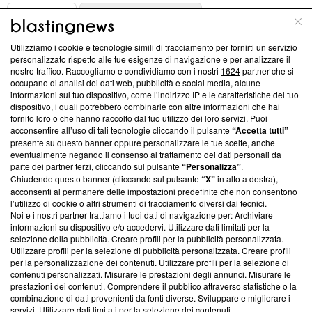
ABOUT
LINEA EDITORIALE
Utilizziamo i cookie e tecnologie simili di tracciamento per fornirti un servizio
Questa sezione offre informazioni trasparenti su Blasting
personalizzato rispetto alle tue esigenze di navigazione e per analizzare il
nostro traffico. Raccogliamo e condividiamo con i nostri
1624
partner che si
News, sui nostri processi editoriali e su come ci impegniamo a
occupano di analisi dei dati web, pubblicità e social media, alcune
creare news di qualità. Inoltre, afferma la nostra aderenza a
informazioni sul tuo dispositivo, come l’indirizzo IP e le caratteristiche del tuo
‘Trust Project - News with Integrity’
Blasting News non è
dispositivo, i quali potrebbero combinarle con altre informazioni che hai
ancora membro del programma, ma ha richiesto di farne
fornito loro o che hanno raccolto dal tuo utilizzo dei loro servizi. Puoi
parte; Trust Project non ha ancora effettuato una verifica di
acconsentire all’uso di tali tecnologie cliccando il pulsante
“Accetta tutti”
conformità agli standard.
presente su questo banner oppure personalizzare le tue scelte, anche
eventualmente negando il consenso al trattamento dei dati personali da
parte dei partner terzi, cliccando sul pulsante
“Personalizza”
.
Su di noi
Chiudendo questo banner (cliccando sul pulsante
“X”
in alto a destra),
acconsenti al permanere delle impostazioni predefinite che non consentono
Team editoriale
l’utilizzo di cookie o altri strumenti di tracciamento diversi dai tecnici.
Noi e i nostri partner trattiamo i tuoi dati di navigazione per: Archiviare
Corporate
informazioni su dispositivo e/o accedervi. Utilizzare dati limitati per la
selezione della pubblicità. Creare profili per la pubblicità personalizzata.
Redazione
Utilizzare profili per la selezione di pubblicità personalizzata. Creare profili
per la personalizzazione dei contenuti. Utilizzare profili per la selezione di
Informativa Privacy
contenuti personalizzati. Misurare le prestazioni degli annunci. Misurare le
prestazioni dei contenuti. Comprendere il pubblico attraverso statistiche o la
Cookie Policy
combinazione di dati provenienti da fonti diverse. Sviluppare e migliorare i
servizi. Utilizzare dati limitati per la selezione dei contenuti.