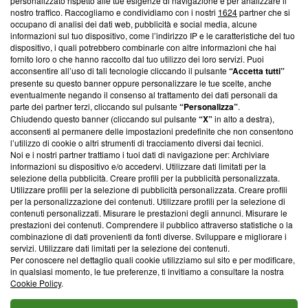
Questa sezione offre informazioni trasparenti su Blasting
personalizzato rispetto alle tue esigenze di navigazione e per analizzare il
nostro traffico. Raccogliamo e condividiamo con i nostri
1624
partner che si
News, sui nostri processi editoriali e su come ci impegniamo a
occupano di analisi dei dati web, pubblicità e social media, alcune
creare news di qualità. Inoltre, afferma la nostra aderenza a
informazioni sul tuo dispositivo, come l’indirizzo IP e le caratteristiche del tuo
‘Trust Project - News with Integrity’
Blasting News non è
dispositivo, i quali potrebbero combinarle con altre informazioni che hai
ancora membro del programma, ma ha richiesto di farne
fornito loro o che hanno raccolto dal tuo utilizzo dei loro servizi. Puoi
parte; Trust Project non ha ancora effettuato una verifica di
acconsentire all’uso di tali tecnologie cliccando il pulsante
“Accetta tutti”
conformità agli standard.
presente su questo banner oppure personalizzare le tue scelte, anche
eventualmente negando il consenso al trattamento dei dati personali da
parte dei partner terzi, cliccando sul pulsante
“Personalizza”
.
Su di noi
Chiudendo questo banner (cliccando sul pulsante
“X”
in alto a destra),
acconsenti al permanere delle impostazioni predefinite che non consentono
Team editoriale
l’utilizzo di cookie o altri strumenti di tracciamento diversi dai tecnici.
Noi e i nostri partner trattiamo i tuoi dati di navigazione per: Archiviare
Corporate
informazioni su dispositivo e/o accedervi. Utilizzare dati limitati per la
selezione della pubblicità. Creare profili per la pubblicità personalizzata.
Redazione
Utilizzare profili per la selezione di pubblicità personalizzata. Creare profili
per la personalizzazione dei contenuti. Utilizzare profili per la selezione di
Informativa Privacy
contenuti personalizzati. Misurare le prestazioni degli annunci. Misurare le
prestazioni dei contenuti. Comprendere il pubblico attraverso statistiche o la
Cookie Policy
combinazione di dati provenienti da fonti diverse. Sviluppare e migliorare i
servizi. Utilizzare dati limitati per la selezione dei contenuti.
Blasting SA, IDI CHE-247.845.224, Via Carlo Frasca, 3 - 6900
Per conoscere nel dettaglio quali cookie utilizziamo sul sito e per modificare,
Lugano (Svizzera) Tel:
+39 0690258937
in qualsiasi momento, le tue preferenze, ti invitiamo a consultare la nostra
Cookie Policy
.
© 2026 Blasting News