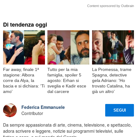
Content sponsored by Outbrain
Di tendenza oggi
Far away, finale 1ª
Tutto per la mia
La Promessa, trame
stagione: Albora
famiglia, spoiler 5
Spagna, detective
corre da Alya, la
agosto: Erhan si
gela Adriano: 'Ho
bacia e si dichiara: 'Ti
sveglia e Kadir esce
trovato Catalina, ha
amo'
dal carcere
già un altro'
Federica Emmanuele
SEGUI
Contributor
Da sempre appassionata di arte, cinema, televisione, e spettacolo,
adora scrivere e leggere, notizie sui programmi televisivi, sulle
fiction e soap, e sul mondo del Gossip.