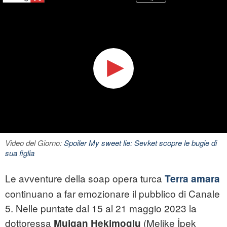
Video del Giorno:
Spoiler My sweet lie: Sevket scopre le bugie di
sua figlia
Le avventure della soap opera turca
Terra amara
continuano a far emozionare il pubblico di Canale
5. Nelle puntate dal 15 al 21 maggio 2023 la
dottoressa
(Melike İpek
Mujgan Hekimoglu