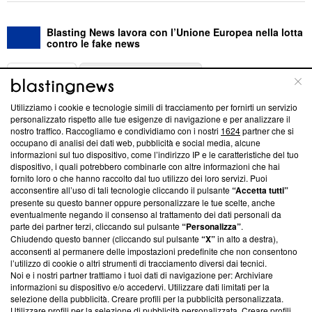
Blasting News lavora con l’Unione Europea nella lotta
contro le fake news
ABOUT
LINEA EDITORIALE
Utilizziamo i cookie e tecnologie simili di tracciamento per fornirti un servizio
Questa sezione offre informazioni trasparenti su Blasting
personalizzato rispetto alle tue esigenze di navigazione e per analizzare il
nostro traffico. Raccogliamo e condividiamo con i nostri
1624
partner che si
News, sui nostri processi editoriali e su come ci impegniamo a
occupano di analisi dei dati web, pubblicità e social media, alcune
creare news di qualità. Inoltre, afferma la nostra aderenza a
informazioni sul tuo dispositivo, come l’indirizzo IP e le caratteristiche del tuo
‘Trust Project - News with Integrity’
Blasting News non è
dispositivo, i quali potrebbero combinarle con altre informazioni che hai
ancora membro del programma, ma ha richiesto di farne
fornito loro o che hanno raccolto dal tuo utilizzo dei loro servizi. Puoi
parte; Trust Project non ha ancora effettuato una verifica di
acconsentire all’uso di tali tecnologie cliccando il pulsante
“Accetta tutti”
conformità agli standard.
presente su questo banner oppure personalizzare le tue scelte, anche
eventualmente negando il consenso al trattamento dei dati personali da
parte dei partner terzi, cliccando sul pulsante
“Personalizza”
.
Su di noi
Chiudendo questo banner (cliccando sul pulsante
“X”
in alto a destra),
acconsenti al permanere delle impostazioni predefinite che non consentono
Team editoriale
l’utilizzo di cookie o altri strumenti di tracciamento diversi dai tecnici.
Noi e i nostri partner trattiamo i tuoi dati di navigazione per: Archiviare
Corporate
informazioni su dispositivo e/o accedervi. Utilizzare dati limitati per la
selezione della pubblicità. Creare profili per la pubblicità personalizzata.
Redazione
Utilizzare profili per la selezione di pubblicità personalizzata. Creare profili