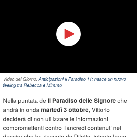
Video del Giorno:
Anticipazioni Il Paradiso 11: nasce un nuovo
feeling tra Rebecca e Mimmo
Nella puntata de
che
Il
Paradiso delle Signore
andrà in onda
, Vittorio
martedì 3 ottobre
deciderà di non utilizzare le informazioni
compromettenti contro Tancredi contenuti nel
dossier che ha ricevuto da Diletta, intanto Irene