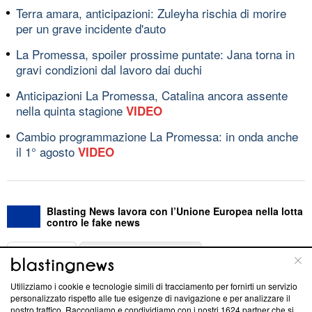
Terra amara, anticipazioni: Zuleyha rischia di morire
per un grave incidente d'auto
La Promessa, spoiler prossime puntate: Jana torna in
gravi condizioni dal lavoro dai duchi
Anticipazioni La Promessa, Catalina ancora assente
nella quinta stagione
VIDEO
Cambio programmazione La Promessa: in onda anche
il 1° agosto
VIDEO
Blasting News lavora con l’Unione Europea nella lotta
contro le fake news
ABOUT
LINEA EDITORIALE
Utilizziamo i cookie e tecnologie simili di tracciamento per fornirti un servizio
Questa sezione offre informazioni trasparenti su Blasting
personalizzato rispetto alle tue esigenze di navigazione e per analizzare il
nostro traffico. Raccogliamo e condividiamo con i nostri
1624
partner che si
News, sui nostri processi editoriali e su come ci impegniamo a