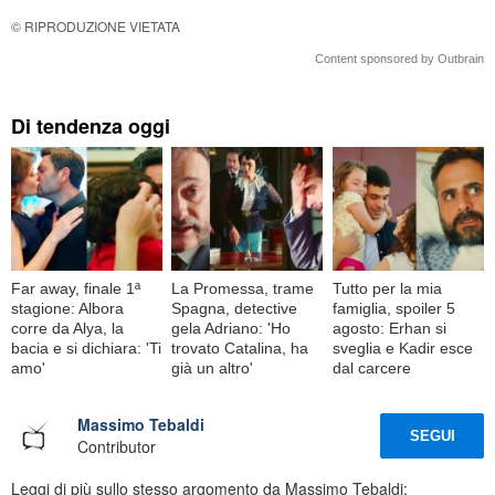
© RIPRODUZIONE VIETATA
Content sponsored by Outbrain
Di tendenza oggi
Far away, finale 1ª
La Promessa, trame
Tutto per la mia
stagione: Albora
Spagna, detective
famiglia, spoiler 5
corre da Alya, la
gela Adriano: 'Ho
agosto: Erhan si
bacia e si dichiara: 'Ti
trovato Catalina, ha
sveglia e Kadir esce
amo'
già un altro'
dal carcere
Massimo Tebaldi
SEGUI
Contributor
Leggi di più sullo stesso argomento da Massimo Tebaldi: