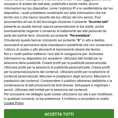
occupano di analisi dei dati web, pubblicità e social media, alcune
creare news di qualità. Inoltre, afferma la nostra aderenza a
informazioni sul tuo dispositivo, come l’indirizzo IP e le caratteristiche del tuo
‘Trust Project - News with Integrity’
Blasting News non è
dispositivo, i quali potrebbero combinarle con altre informazioni che hai
ancora membro del programma, ma ha richiesto di farne
fornito loro o che hanno raccolto dal tuo utilizzo dei loro servizi. Puoi
parte; Trust Project non ha ancora effettuato una verifica di
acconsentire all’uso di tali tecnologie cliccando il pulsante
“Accetta tutti”
conformità agli standard.
presente su questo banner oppure personalizzare le tue scelte, anche
eventualmente negando il consenso al trattamento dei dati personali da
parte dei partner terzi, cliccando sul pulsante
“Personalizza”
.
Su di noi
Chiudendo questo banner (cliccando sul pulsante
“X”
in alto a destra),
acconsenti al permanere delle impostazioni predefinite che non consentono
Team editoriale
l’utilizzo di cookie o altri strumenti di tracciamento diversi dai tecnici.
Noi e i nostri partner trattiamo i tuoi dati di navigazione per: Archiviare
Corporate
informazioni su dispositivo e/o accedervi. Utilizzare dati limitati per la
selezione della pubblicità. Creare profili per la pubblicità personalizzata.
Redazione
Utilizzare profili per la selezione di pubblicità personalizzata. Creare profili
per la personalizzazione dei contenuti. Utilizzare profili per la selezione di
Informativa Privacy
contenuti personalizzati. Misurare le prestazioni degli annunci. Misurare le
prestazioni dei contenuti. Comprendere il pubblico attraverso statistiche o la
Cookie Policy
combinazione di dati provenienti da fonti diverse. Sviluppare e migliorare i
servizi. Utilizzare dati limitati per la selezione dei contenuti.
Blasting SA, IDI CHE-247.845.224, Via Carlo Frasca, 3 - 6900
Per conoscere nel dettaglio quali cookie utilizziamo sul sito e per modificare,
Lugano (Svizzera) Tel:
+39 0690258937
in qualsiasi momento, le tue preferenze, ti invitiamo a consultare la nostra
Cookie Policy
.
© 2026 Blasting News
ACCETTA TUTTI