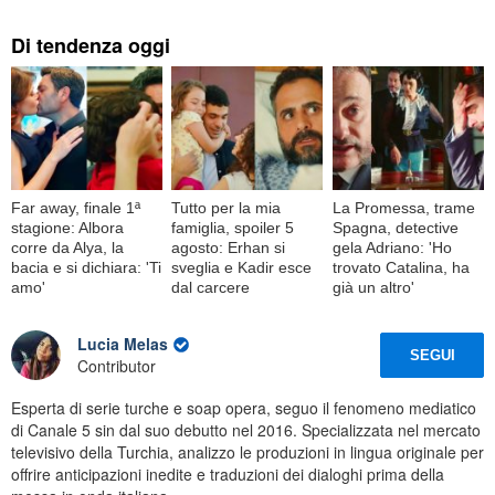
Di tendenza oggi
Far away, finale 1ª
Tutto per la mia
La Promessa, trame
stagione: Albora
famiglia, spoiler 5
Spagna, detective
corre da Alya, la
agosto: Erhan si
gela Adriano: 'Ho
bacia e si dichiara: 'Ti
sveglia e Kadir esce
trovato Catalina, ha
amo'
dal carcere
già un altro'
Lucia Melas
SEGUI
Contributor
Esperta di serie turche e soap opera, seguo il fenomeno mediatico
di Canale 5 sin dal suo debutto nel 2016. Specializzata nel mercato
televisivo della Turchia, analizzo le produzioni in lingua originale per
offrire anticipazioni inedite e traduzioni dei dialoghi prima della