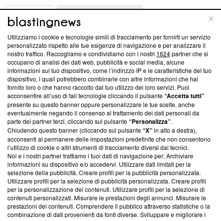
ABOUT
LINEA EDITORIALE
Utilizziamo i cookie e tecnologie simili di tracciamento per fornirti un servizio
Questa sezione offre informazioni trasparenti su Blasting
personalizzato rispetto alle tue esigenze di navigazione e per analizzare il
nostro traffico. Raccogliamo e condividiamo con i nostri
1624
partner che si
News, sui nostri processi editoriali e su come ci impegniamo a
occupano di analisi dei dati web, pubblicità e social media, alcune
creare news di qualità. Inoltre, afferma la nostra aderenza a
informazioni sul tuo dispositivo, come l’indirizzo IP e le caratteristiche del tuo
‘Trust Project - News with Integrity’
Blasting News non è
dispositivo, i quali potrebbero combinarle con altre informazioni che hai
ancora membro del programma, ma ha richiesto di farne
fornito loro o che hanno raccolto dal tuo utilizzo dei loro servizi. Puoi
parte; Trust Project non ha ancora effettuato una verifica di
acconsentire all’uso di tali tecnologie cliccando il pulsante
“Accetta tutti”
conformità agli standard.
presente su questo banner oppure personalizzare le tue scelte, anche
eventualmente negando il consenso al trattamento dei dati personali da
parte dei partner terzi, cliccando sul pulsante
“Personalizza”
.
Su di noi
Chiudendo questo banner (cliccando sul pulsante
“X”
in alto a destra),
acconsenti al permanere delle impostazioni predefinite che non consentono
Team editoriale
l’utilizzo di cookie o altri strumenti di tracciamento diversi dai tecnici.
Noi e i nostri partner trattiamo i tuoi dati di navigazione per: Archiviare
Corporate
informazioni su dispositivo e/o accedervi. Utilizzare dati limitati per la
selezione della pubblicità. Creare profili per la pubblicità personalizzata.
Redazione
Utilizzare profili per la selezione di pubblicità personalizzata. Creare profili
per la personalizzazione dei contenuti. Utilizzare profili per la selezione di
Informativa Privacy
contenuti personalizzati. Misurare le prestazioni degli annunci. Misurare le
prestazioni dei contenuti. Comprendere il pubblico attraverso statistiche o la
Cookie Policy
combinazione di dati provenienti da fonti diverse. Sviluppare e migliorare i