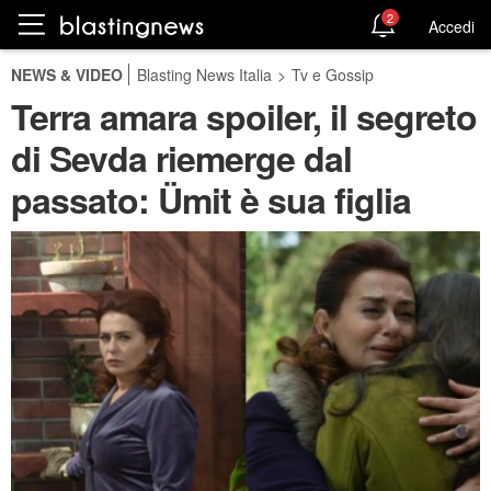
2
Accedi
NEWS & VIDEO
Blasting News Italia
>
Tv e Gossip
Terra amara spoiler, il segreto
di Sevda riemerge dal
passato: Ümit è sua figlia