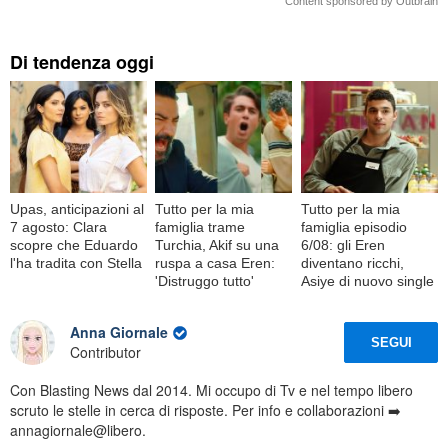
Content sponsored by Outbrain
Di tendenza oggi
Upas, anticipazioni al
Tutto per la mia
Tutto per la mia
7 agosto: Clara
famiglia trame
famiglia episodio
scopre che Eduardo
Turchia, Akif su una
6/08: gli Eren
l'ha tradita con Stella
ruspa a casa Eren:
diventano ricchi,
'Distruggo tutto'
Asiye di nuovo single
Anna Giornale
SEGUI
Contributor
Con Blasting News dal 2014. Mi occupo di Tv e nel tempo libero
scruto le stelle in cerca di risposte. Per info e collaborazioni ➡️
annagiornale@libero.