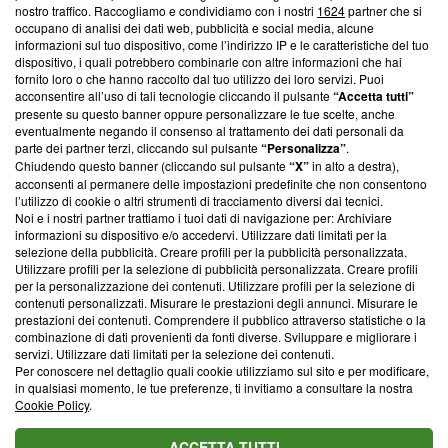
Questa sezione offre informazioni trasparenti su Blasting
nostro traffico. Raccogliamo e condividiamo con i nostri
1624
partner che si
News, sui nostri processi editoriali e su come ci impegniamo a
occupano di analisi dei dati web, pubblicità e social media, alcune
creare news di qualità. Inoltre, afferma la nostra aderenza a
informazioni sul tuo dispositivo, come l’indirizzo IP e le caratteristiche del tuo
‘Trust Project - News with Integrity’
Blasting News non è
dispositivo, i quali potrebbero combinarle con altre informazioni che hai
fornito loro o che hanno raccolto dal tuo utilizzo dei loro servizi. Puoi
ancora membro del programma, ma ha richiesto di farne
acconsentire all’uso di tali tecnologie cliccando il pulsante
“Accetta tutti”
parte; Trust Project non ha ancora effettuato una verifica di
presente su questo banner oppure personalizzare le tue scelte, anche
conformità agli standard.
eventualmente negando il consenso al trattamento dei dati personali da
parte dei partner terzi, cliccando sul pulsante
“Personalizza”
.
Su di noi
Chiudendo questo banner (cliccando sul pulsante
“X”
in alto a destra),
acconsenti al permanere delle impostazioni predefinite che non consentono
Team editoriale
l’utilizzo di cookie o altri strumenti di tracciamento diversi dai tecnici.
Noi e i nostri partner trattiamo i tuoi dati di navigazione per: Archiviare
Corporate
informazioni su dispositivo e/o accedervi. Utilizzare dati limitati per la
selezione della pubblicità. Creare profili per la pubblicità personalizzata.
Redazione
Utilizzare profili per la selezione di pubblicità personalizzata. Creare profili
per la personalizzazione dei contenuti. Utilizzare profili per la selezione di
Informativa Privacy
contenuti personalizzati. Misurare le prestazioni degli annunci. Misurare le
prestazioni dei contenuti. Comprendere il pubblico attraverso statistiche o la
Cookie Policy
combinazione di dati provenienti da fonti diverse. Sviluppare e migliorare i
servizi. Utilizzare dati limitati per la selezione dei contenuti.
Per conoscere nel dettaglio quali cookie utilizziamo sul sito e per modificare,
Blasting SA, IDI CHE-247.845.224, Via Carlo Frasca, 3 - 6900
in qualsiasi momento, le tue preferenze, ti invitiamo a consultare la nostra
Lugano (Svizzera) Tel:
+39 0690258937
Cookie Policy
.
© 2026 Blasting News
ACCETTA TUTTI