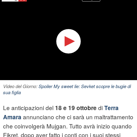
Video del Giorno:
Spoiler My sweet lie: Sevket scopre le bugie di
sua figlia
Le anticipazioni del
di
18 e 19 ottobre
Terra
annunciano che ci sarà un maltrattamento
Amara
che coinvolgerà Mujgan. Tutto avrà inizio quando
Fikret, dopo aver fatto i conti con i suoi stessi