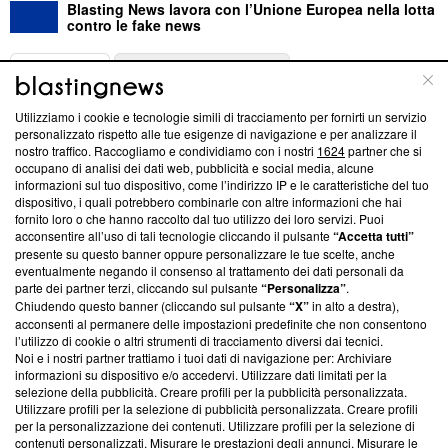
Blasting News lavora con l’Unione Europea nella lotta
contro le fake news
ABOUT
LINEA EDITORIALE
Utilizziamo i cookie e tecnologie simili di tracciamento per fornirti un servizio
Questa sezione offre informazioni trasparenti su Blasting
personalizzato rispetto alle tue esigenze di navigazione e per analizzare il
nostro traffico. Raccogliamo e condividiamo con i nostri
1624
partner che si
News, sui nostri processi editoriali e su come ci impegniamo a
occupano di analisi dei dati web, pubblicità e social media, alcune
creare news di qualità. Inoltre, afferma la nostra aderenza a
informazioni sul tuo dispositivo, come l’indirizzo IP e le caratteristiche del tuo
‘Trust Project - News with Integrity’
Blasting News non è
dispositivo, i quali potrebbero combinarle con altre informazioni che hai
ancora membro del programma, ma ha richiesto di farne
fornito loro o che hanno raccolto dal tuo utilizzo dei loro servizi. Puoi
parte; Trust Project non ha ancora effettuato una verifica di
acconsentire all’uso di tali tecnologie cliccando il pulsante
“Accetta tutti”
conformità agli standard.
presente su questo banner oppure personalizzare le tue scelte, anche
eventualmente negando il consenso al trattamento dei dati personali da
parte dei partner terzi, cliccando sul pulsante
“Personalizza”
.
Su di noi
Chiudendo questo banner (cliccando sul pulsante
“X”
in alto a destra),
acconsenti al permanere delle impostazioni predefinite che non consentono
Team editoriale
l’utilizzo di cookie o altri strumenti di tracciamento diversi dai tecnici.
Noi e i nostri partner trattiamo i tuoi dati di navigazione per: Archiviare
Corporate
informazioni su dispositivo e/o accedervi. Utilizzare dati limitati per la
selezione della pubblicità. Creare profili per la pubblicità personalizzata.
Redazione
Utilizzare profili per la selezione di pubblicità personalizzata. Creare profili
per la personalizzazione dei contenuti. Utilizzare profili per la selezione di
Informativa Privacy
contenuti personalizzati. Misurare le prestazioni degli annunci. Misurare le