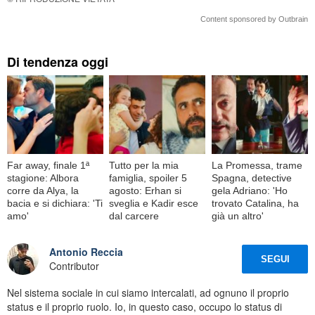
Content sponsored by Outbrain
Di tendenza oggi
Far away, finale 1ª
Tutto per la mia
La Promessa, trame
stagione: Albora
famiglia, spoiler 5
Spagna, detective
corre da Alya, la
agosto: Erhan si
gela Adriano: 'Ho
bacia e si dichiara: 'Ti
sveglia e Kadir esce
trovato Catalina, ha
amo'
dal carcere
già un altro'
Antonio Reccia
SEGUI
Contributor
Nel sistema sociale in cui siamo intercalati, ad ognuno il proprio
status e il proprio ruolo. Io, in questo caso, occupo lo status di