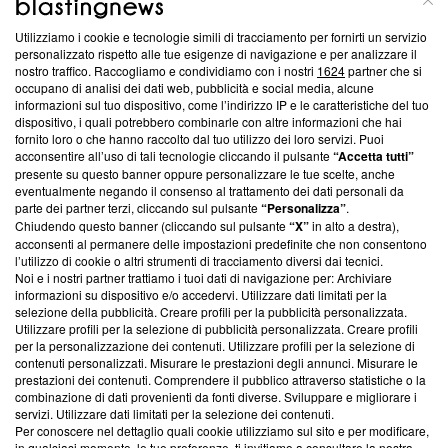
Utilizziamo i cookie e tecnologie simili di tracciamento per fornirti un servizio
Questa sezione offre informazioni trasparenti su Blasting
personalizzato rispetto alle tue esigenze di navigazione e per analizzare il
nostro traffico. Raccogliamo e condividiamo con i nostri
1624
partner che si
News, sui nostri processi editoriali e su come ci impegniamo a
occupano di analisi dei dati web, pubblicità e social media, alcune
creare news di qualità. Inoltre, afferma la nostra aderenza a
informazioni sul tuo dispositivo, come l’indirizzo IP e le caratteristiche del tuo
‘Trust Project - News with Integrity’
Blasting News non è
dispositivo, i quali potrebbero combinarle con altre informazioni che hai
ancora membro del programma, ma ha richiesto di farne
fornito loro o che hanno raccolto dal tuo utilizzo dei loro servizi. Puoi
parte; Trust Project non ha ancora effettuato una verifica di
acconsentire all’uso di tali tecnologie cliccando il pulsante
“Accetta tutti”
conformità agli standard.
presente su questo banner oppure personalizzare le tue scelte, anche
eventualmente negando il consenso al trattamento dei dati personali da
parte dei partner terzi, cliccando sul pulsante
“Personalizza”
.
Su di noi
Chiudendo questo banner (cliccando sul pulsante
“X”
in alto a destra),
acconsenti al permanere delle impostazioni predefinite che non consentono
Team editoriale
l’utilizzo di cookie o altri strumenti di tracciamento diversi dai tecnici.
Noi e i nostri partner trattiamo i tuoi dati di navigazione per: Archiviare
Corporate
informazioni su dispositivo e/o accedervi. Utilizzare dati limitati per la
selezione della pubblicità. Creare profili per la pubblicità personalizzata.
Redazione
Utilizzare profili per la selezione di pubblicità personalizzata. Creare profili
per la personalizzazione dei contenuti. Utilizzare profili per la selezione di
Informativa Privacy
contenuti personalizzati. Misurare le prestazioni degli annunci. Misurare le
prestazioni dei contenuti. Comprendere il pubblico attraverso statistiche o la
Cookie Policy
combinazione di dati provenienti da fonti diverse. Sviluppare e migliorare i
servizi. Utilizzare dati limitati per la selezione dei contenuti.
Blasting SA, IDI CHE-247.845.224, Via Carlo Frasca, 3 - 6900
Per conoscere nel dettaglio quali cookie utilizziamo sul sito e per modificare,
Lugano (Svizzera) Tel:
+39 0690258937
in qualsiasi momento, le tue preferenze, ti invitiamo a consultare la nostra