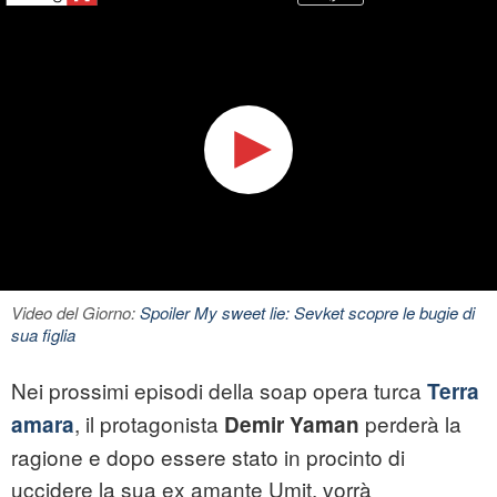
Video del Giorno:
Spoiler My sweet lie: Sevket scopre le bugie di
sua figlia
Nei prossimi episodi della soap opera turca
Terra
, il protagonista
perderà la
amara
Demir Yaman
ragione e dopo essere stato in procinto di
uccidere la sua ex amante Umit, vorrà