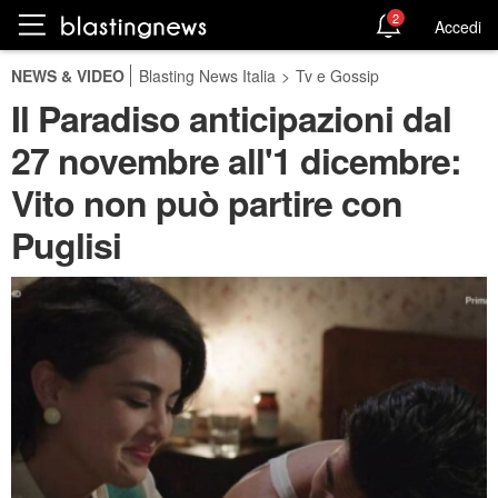
2
Accedi
NEWS & VIDEO
Blasting News Italia
>
Tv e Gossip
Il Paradiso anticipazioni dal
27 novembre all'1 dicembre:
Vito non può partire con
Puglisi