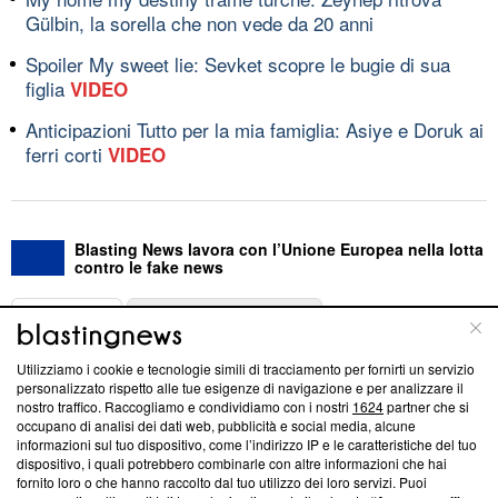
Gülbin, la sorella che non vede da 20 anni
Spoiler My sweet lie: Sevket scopre le bugie di sua
figlia
VIDEO
Anticipazioni Tutto per la mia famiglia: Asiye e Doruk ai
ferri corti
VIDEO
Blasting News lavora con l’Unione Europea nella lotta
contro le fake news
ABOUT
LINEA EDITORIALE
Utilizziamo i cookie e tecnologie simili di tracciamento per fornirti un servizio
Questa sezione offre informazioni trasparenti su Blasting
personalizzato rispetto alle tue esigenze di navigazione e per analizzare il
nostro traffico. Raccogliamo e condividiamo con i nostri
1624
partner che si
News, sui nostri processi editoriali e su come ci impegniamo a
occupano di analisi dei dati web, pubblicità e social media, alcune
creare news di qualità. Inoltre, afferma la nostra aderenza a
informazioni sul tuo dispositivo, come l’indirizzo IP e le caratteristiche del tuo
‘Trust Project - News with Integrity’
Blasting News non è
dispositivo, i quali potrebbero combinarle con altre informazioni che hai
ancora membro del programma, ma ha richiesto di farne
fornito loro o che hanno raccolto dal tuo utilizzo dei loro servizi. Puoi