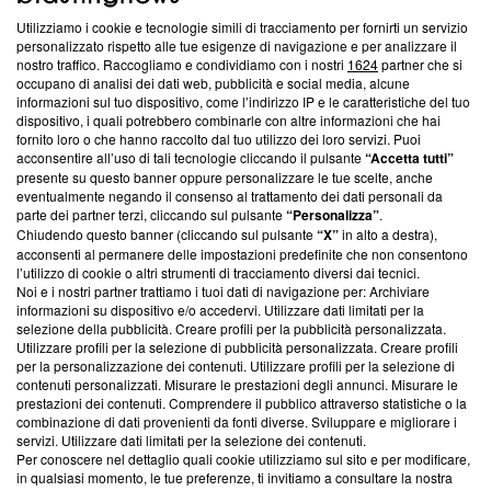
Utilizziamo i cookie e tecnologie simili di tracciamento per fornirti un servizio
Questa sezione offre informazioni trasparenti su Blasting
personalizzato rispetto alle tue esigenze di navigazione e per analizzare il
nostro traffico. Raccogliamo e condividiamo con i nostri
1624
partner che si
News, sui nostri processi editoriali e su come ci impegniamo a
occupano di analisi dei dati web, pubblicità e social media, alcune
creare news di qualità. Inoltre, afferma la nostra aderenza a
informazioni sul tuo dispositivo, come l’indirizzo IP e le caratteristiche del tuo
‘Trust Project - News with Integrity’
Blasting News non è
dispositivo, i quali potrebbero combinarle con altre informazioni che hai
ancora membro del programma, ma ha richiesto di farne
fornito loro o che hanno raccolto dal tuo utilizzo dei loro servizi. Puoi
parte; Trust Project non ha ancora effettuato una verifica di
acconsentire all’uso di tali tecnologie cliccando il pulsante
“Accetta tutti”
conformità agli standard.
presente su questo banner oppure personalizzare le tue scelte, anche
eventualmente negando il consenso al trattamento dei dati personali da
parte dei partner terzi, cliccando sul pulsante
“Personalizza”
.
Su di noi
Chiudendo questo banner (cliccando sul pulsante
“X”
in alto a destra),
acconsenti al permanere delle impostazioni predefinite che non consentono
Team editoriale
l’utilizzo di cookie o altri strumenti di tracciamento diversi dai tecnici.
Noi e i nostri partner trattiamo i tuoi dati di navigazione per: Archiviare
Corporate
informazioni su dispositivo e/o accedervi. Utilizzare dati limitati per la
selezione della pubblicità. Creare profili per la pubblicità personalizzata.
Redazione
Utilizzare profili per la selezione di pubblicità personalizzata. Creare profili
per la personalizzazione dei contenuti. Utilizzare profili per la selezione di
Informativa Privacy
contenuti personalizzati. Misurare le prestazioni degli annunci. Misurare le
prestazioni dei contenuti. Comprendere il pubblico attraverso statistiche o la
Cookie Policy
combinazione di dati provenienti da fonti diverse. Sviluppare e migliorare i
servizi. Utilizzare dati limitati per la selezione dei contenuti.
Blasting SA, IDI CHE-247.845.224, Via Carlo Frasca, 3 - 6900
Per conoscere nel dettaglio quali cookie utilizziamo sul sito e per modificare,
Lugano (Svizzera) Tel:
+39 0690258937
in qualsiasi momento, le tue preferenze, ti invitiamo a consultare la nostra