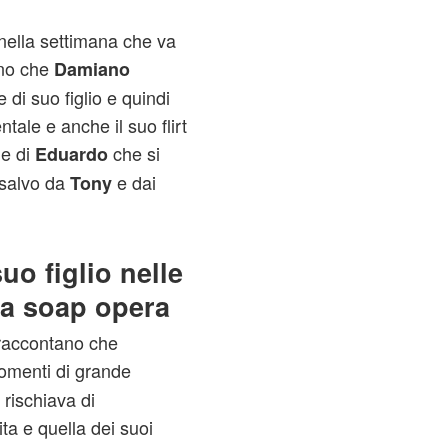
ella settimana che va
no che
Damiano
di suo figlio e quindi
tale e anche il suo flirt
de di
che si
Eduardo
 salvo da
e dai
Tony
uo figlio nelle
la soap opera
 raccontano che
momenti di grande
 rischiava di
a e quella dei suoi