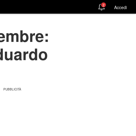
2
Accedi
vembre:
Eduardo