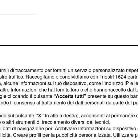
imili di tracciamento per fornirti un servizio personalizzato rispe
stro traffico. Raccogliamo e condividiamo con i nostri
1624
partn
 alcune informazioni sul tuo dispositivo, come l’indirizzo IP e le 
ltre informazioni che hai fornito loro o che hanno raccolto dal tuo
ogie cliccando il pulsante
“Accetta tutti”
presente su questo ban
o il consenso al trattamento dei dati personali da parte dei par
ndo sul pulsante
“X”
in alto a destra), acconsenti al permanere 
o altri strumenti di tracciamento diversi dai tecnici.
orire in questo attentato
uoi dati di navigazione per: Archiviare informazioni su dispositivo 
 suoi piani da infiltrato
licità. Creare profili per la pubblicità personalizzata. Utilizzare p