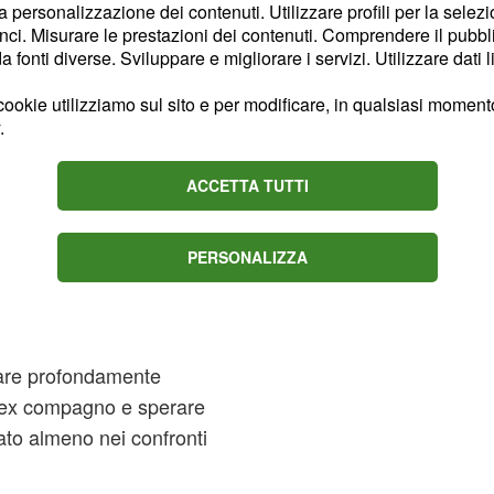
la personalizzazione dei contenuti. Utilizzare profili per la selez
onto che deve dedicarsi
ci. Misurare le prestazioni dei contenuti. Comprendere il pubblic
fonti diverse. Sviluppare e migliorare i servizi. Utilizzare dati l
sua ex
che da
Rosa
ookie utilizziamo sul sito e per modificare, in qualsiasi momento,
.
sere maggiormente
ler prendersi cura di lui,
ACCETTA TUTTI
igliore dei modi.
da Viola nelle
PERSONALIZZA
 al 17
zare profondamente
o ex compagno e sperare
to almeno nei confronti