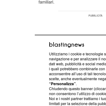
familiari.
Utilizziamo i cookie e tecnologie s
navigazione e per analizzare il no
dati web, pubblicità e social media,
i quali potrebbero combinarle con a
acconsentire all’uso di tali tecnol
scelte, anche eventualmente negand
“Personalizza”
.
Chiudendo questo banner (clicca
non consentono l’utilizzo di cookie 
Dopo che suo figlio ha rischiato di m
Noi e i nostri partner trattiamo i t
realizzato per colpire il poliziotto e i
limitati per la selezione della pubb