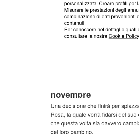
personalizzata. Creare profili per 
nella polizia,
si renderà c
Damiano
Misurare le prestazioni degli annun
e concentrarsi al suo bambino.
combinazione di dati provenienti da 
contenuti.
Per tale motivo, comunicherà alla 
Per conoscere nel dettaglio quali c
consultare la nostra
Cookie Policy
questo momento in poi intende es
presente nella vita del bimbo e di vo
per assicurarsi che tutto vada nel m
Damiano si allontana 
prossime puntate fino
novembre
Una decisione che finirà per spiaz
Rosa, la quale vorrà fidarsi del su
che questa volta sia davvero cambia
del loro bambino.