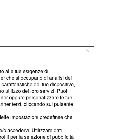
tto alle tue esigenze di
er che si occupano di analisi dei
caratteristiche del tuo dispositivo,
 utilizzo dei loro servizi. Puoi
ner oppure personalizzare le tue
tner terzi, cliccando sul pulsante
delle impostazioni predefinite che
e/o accedervi. Utilizzare dati
rofili per la selezione di pubblicità