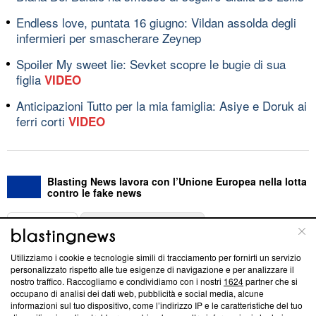
Endless love, puntata 16 giugno: Vildan assolda degli
infermieri per smascherare Zeynep
Spoiler My sweet lie: Sevket scopre le bugie di sua
figlia
VIDEO
Anticipazioni Tutto per la mia famiglia: Asiye e Doruk ai
ferri corti
VIDEO
Blasting News lavora con l’Unione Europea nella lotta
contro le fake news
ABOUT
LINEA EDITORIALE
Utilizziamo i cookie e tecnologie simili di tracciamento per fornirti un servizio
Questa sezione offre informazioni trasparenti su Blasting
personalizzato rispetto alle tue esigenze di navigazione e per analizzare il
nostro traffico. Raccogliamo e condividiamo con i nostri
1624
partner che si
News, sui nostri processi editoriali e su come ci impegniamo a
occupano di analisi dei dati web, pubblicità e social media, alcune
creare news di qualità. Inoltre, afferma la nostra aderenza a
informazioni sul tuo dispositivo, come l’indirizzo IP e le caratteristiche del tuo
‘Trust Project - News with Integrity’
Blasting News non è