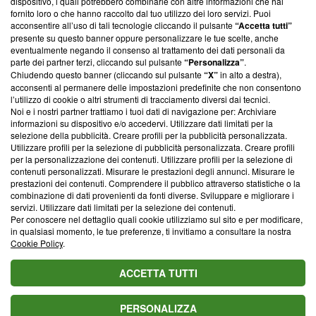
dispositivo, i quali potrebbero combinarle con altre informazioni che hai
ancora membro del programma, ma ha richiesto di farne
fornito loro o che hanno raccolto dal tuo utilizzo dei loro servizi. Puoi
parte; Trust Project non ha ancora effettuato una verifica di
acconsentire all’uso di tali tecnologie cliccando il pulsante
“Accetta tutti”
conformità agli standard.
presente su questo banner oppure personalizzare le tue scelte, anche
eventualmente negando il consenso al trattamento dei dati personali da
parte dei partner terzi, cliccando sul pulsante
“Personalizza”
.
Su di noi
Chiudendo questo banner (cliccando sul pulsante
“X”
in alto a destra),
acconsenti al permanere delle impostazioni predefinite che non consentono
Team editoriale
l’utilizzo di cookie o altri strumenti di tracciamento diversi dai tecnici.
Noi e i nostri partner trattiamo i tuoi dati di navigazione per: Archiviare
Corporate
informazioni su dispositivo e/o accedervi. Utilizzare dati limitati per la
selezione della pubblicità. Creare profili per la pubblicità personalizzata.
Redazione
Utilizzare profili per la selezione di pubblicità personalizzata. Creare profili
per la personalizzazione dei contenuti. Utilizzare profili per la selezione di
Informativa Privacy
contenuti personalizzati. Misurare le prestazioni degli annunci. Misurare le
prestazioni dei contenuti. Comprendere il pubblico attraverso statistiche o la
Cookie Policy
combinazione di dati provenienti da fonti diverse. Sviluppare e migliorare i
servizi. Utilizzare dati limitati per la selezione dei contenuti.
Blasting SA, IDI CHE-247.845.224, Via Carlo Frasca, 3 - 6900
Per conoscere nel dettaglio quali cookie utilizziamo sul sito e per modificare,
Lugano (Svizzera) Tel:
+39 0690258937
in qualsiasi momento, le tue preferenze, ti invitiamo a consultare la nostra
Cookie Policy
.
© 2026 Blasting News
ACCETTA TUTTI
PERSONALIZZA