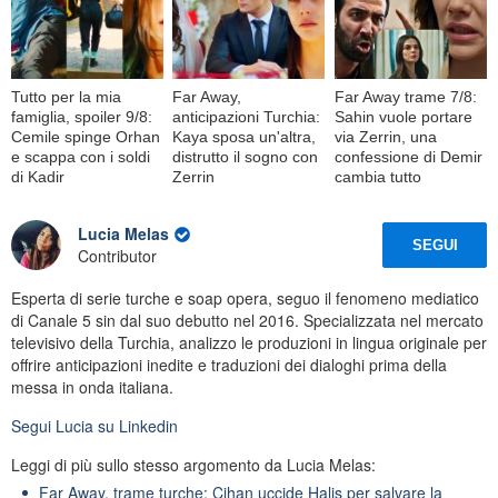
Tutto per la mia
Far Away,
Far Away trame 7/8:
famiglia, spoiler 9/8:
anticipazioni Turchia:
Sahin vuole portare
Cemile spinge Orhan
Kaya sposa un'altra,
via Zerrin, una
e scappa con i soldi
distrutto il sogno con
confessione di Demir
di Kadir
Zerrin
cambia tutto
Lucia Melas
SEGUI
Contributor
Esperta di serie turche e soap opera, seguo il fenomeno mediatico
di Canale 5 sin dal suo debutto nel 2016. Specializzata nel mercato
televisivo della Turchia, analizzo le produzioni in lingua originale per
offrire anticipazioni inedite e traduzioni dei dialoghi prima della
messa in onda italiana.
Segui
Lucia
su Linkedin
Leggi di più sullo stesso argomento da Lucia Melas:
Far Away, trame turche: Cihan uccide Halis per salvare la